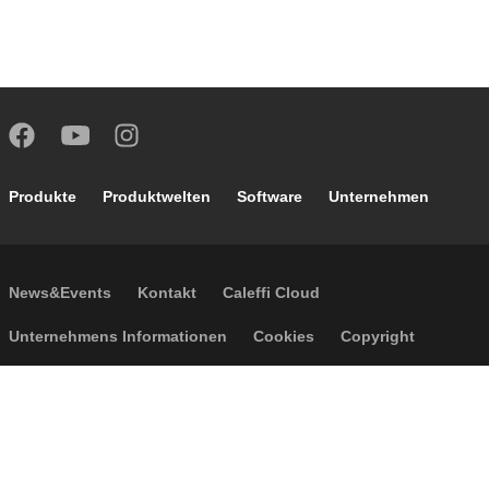
Footer main navigation
Produkte
Produktwelten
Software
Unternehmen
Footer secondary navigation
News&Events
Kontakt
Caleffi Cloud
Footer menu
Unternehmens Informationen
Cookies
Copyright
Haftungsausschluss
Privatsphäre
Allgemeine Verkaufsbedingungen