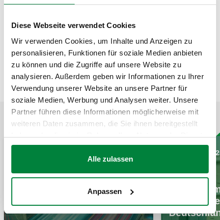
PLZ-Gebiet 30000-38999
Seit Januar 2017 verstärkt Ralf Schrader (58 Jahre)
Diese Webseite verwendet Cookies
als technischer Berater das Außendienst-Team im Norden für
Wir verwenden Cookies, um Inhalte und Anzeigen zu
Caleffi Armaturen GmbH (Mühlheim am Main).
personalisieren, Funktionen für soziale Medien anbieten
Herr Schrader verfügt über einige Jahre Branchenerfahrung
zu können und die Zugriffe auf unsere Website zu
und wird damit
analysieren. Außerdem geben wir Informationen zu Ihrer
unser Team im Außendienst bereichern.
Verwendung unserer Website an unsere Partner für
soziale Medien, Werbung und Analysen weiter. Unsere
Partner führen diese Informationen möglicherweise mit
ZUGEHÖRIGE ARTIKEL
weiteren Daten zusammen, die Sie ihnen bereitgestellt
haben oder die sie im Rahmen Ihrer Nutzung der Dienste
gesammelt haben.
17 Juni 2026
30 Oktober 202
Alle zulassen
Caleffi A
Anpassen
eröffnet n
Deutschla