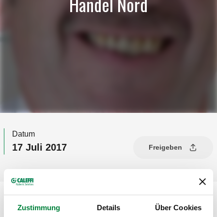
Handel Nord
Datum
17 Juli 2017
Freigeben
Zustimmung
Details
Über Cookies
Caleffi verstärkt Außendienst Handel