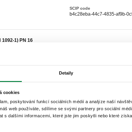
SCIP code
b4c28eba-44c7-4835-af9b-0c
 1092-1) PN 16
N 1092-1) PN 16
Detaily
N 1092-1) PN 16
á cookies
klam, poskytování funkcí sociálních médií a analýze naší návšt
N 1092-1) PN 16
 náš web používáte, sdílíme se svými partnery pro sociální média
 s dalšími informacemi, které jste jim poskytli nebo které získa
N 1092-1) PN 16