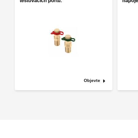
testovacích portů.
napoje
Objevte