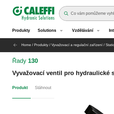
Header main navigation
Suggestions will appear as yo
Produkty
Solutions
Vzdělávání
In
Home
/
Produkty
/
Vyvažovací a regulační zařízení
/
Stati
Řady
130
Vyvažovací ventil pro hydraulické 
Produkt
Stáhnout