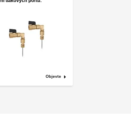
ní tlakových portů.
Objevte