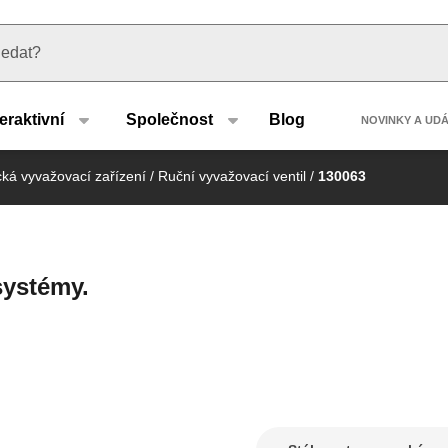
u type
Header
teraktivní
Společnost
Blog
NOVINKY A UD
cká vyvažovací zařízení
/
Ruční vyvažovací ventil
/
130063
systémy.