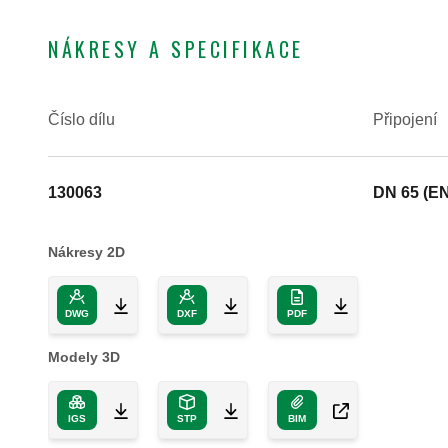
NÁKRESY A SPECIFIKACE
Číslo dílu
Připojení
130063
DN 65 (EN
Nákresy 2D
DWG
DXF
PDF
Modely 3D
IGS
STP
BIM