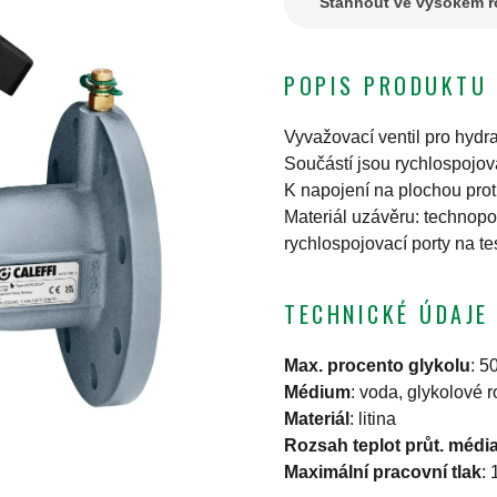
Stáhnout ve vysokém ro
POPIS PRODUKTU
Vyvažovací ventil pro hydr
Součástí jsou rychlospojova
K napojení na plochou prot
Materiál uzávěru: technop
rychlospojovací porty na te
TECHNICKÉ ÚDAJE
Max. procento glykolu
:
5
Médium
:
voda, glykolové r
Materiál
:
litina
Rozsah teplot průt. médi
Maximální pracovní tlak
: