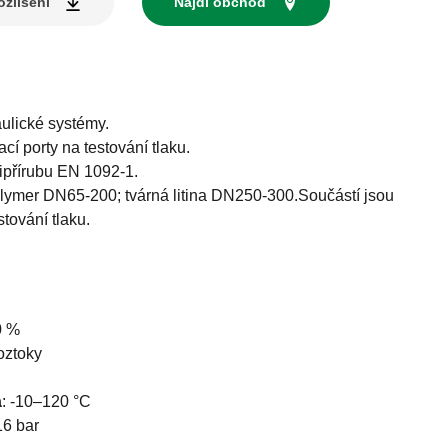
zlišení
Najdi obchod
aulické systémy.
cí porty na testování tlaku.
ipřírubu EN 1092-1.
olymer DN65-200; tvárná litina DN250-300.Součástí jsou
stování tlaku.
0 %
oztoky
a
:
-10–120 °C
16 bar