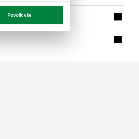
Povolit vše
Expand de
Expand de