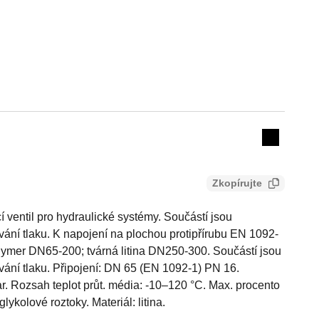
Actions
Collapse 
Zkopírujte
ventil pro hydraulické systémy. Součástí jsou
ování tlaku. K napojení na plochou protipřírubu EN 1092-
olymer DN65-200; tvárná litina DN250-300. Součástí jsou
ování tlaku. Připojení: DN 65 (EN 1092-1) PN 16.
ar. Rozsah teplot průt. média: -10–120 °C. Max. procento
lykolové roztoky. Materiál: litina.