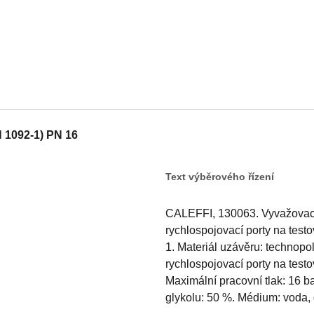
 1092-1) PN 16
Text výběrového řízení
CALEFFI, 130063. Vyvažovací 
rychlospojovací porty na test
1. Materiál uzávěru: technop
rychlospojovací porty na test
Maximální pracovní tlak: 16 b
glykolu: 50 %. Médium: voda, g