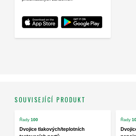
SOUVISEJÍCÍ PRODUKT
Řady
100
Řady
1
Dvojice tlakových/teplotních
Dvojic