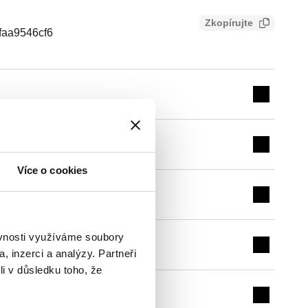
Zkopírujte
faa9546cf6
Expand de
Expand de
Více o cookies
Expand de
ěvnosti využíváme soubory
Expand de
, inzerci a analýzy. Partneři
li v důsledku toho, že
Expand de