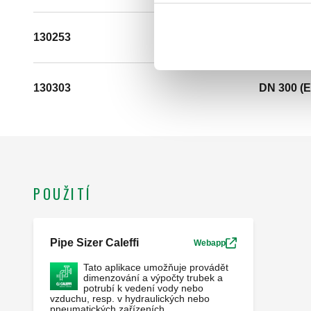
130253
DN 250 (E
130303
DN 300 (E
POUŽITÍ
Pipe Sizer Caleffi
Webapp
Tato aplikace umožňuje provádět
dimenzování a výpočty trubek a
potrubí k vedení vody nebo
vzduchu, resp. v hydraulických nebo
pneumatických zařízeních.