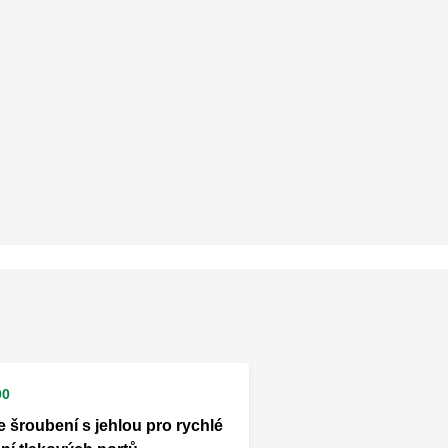
00
e šroubení s jehlou pro rychlé