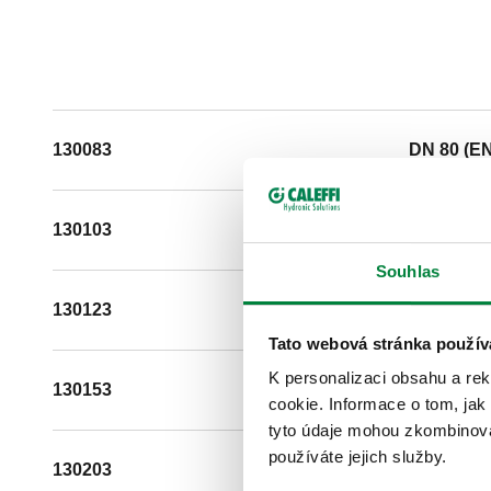
130083
DN 80 (EN
130103
DN 100 (E
Souhlas
130123
DN 125 (E
Tato webová stránka použív
K personalizaci obsahu a re
130153
DN 150 (E
cookie. Informace o tom, jak
tyto údaje mohou zkombinovat
používáte jejich služby.
130203
DN 200 (E