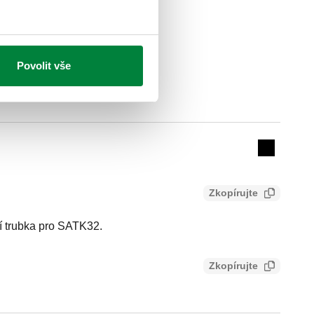
Povolit vše
Actions
Collapse 
Zkopírujte
 trubka pro SATK32.
Zkopírujte