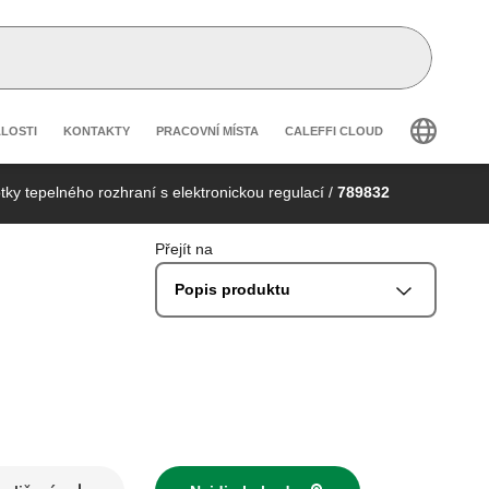
 secondary navigation
ÁLOSTI
KONTAKTY
PRACOVNÍ MÍSTA
CALEFFI CLOUD
ky tepelného rozhraní s elektronickou regulací
/
789832
Přejít na
Popis produktu