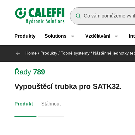
Header main navigation
Suggestions will appear as yo
Produkty
Solutions
Vzdělávání
In
Home
/
Produkty
/
Topné systémy
/
Nástěnné jednotky tep
Řady
789
Vypouštěcí trubka pro SATK32.
Produkt
Stáhnout