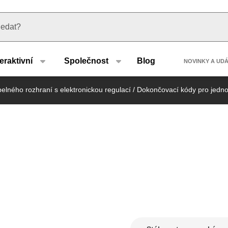
u type
Header
teraktivní
Společnost
Blog
NOVINKY A UD
elného rozhraní s elektronickou regulací
/
Dokončovací kódy pro jednot