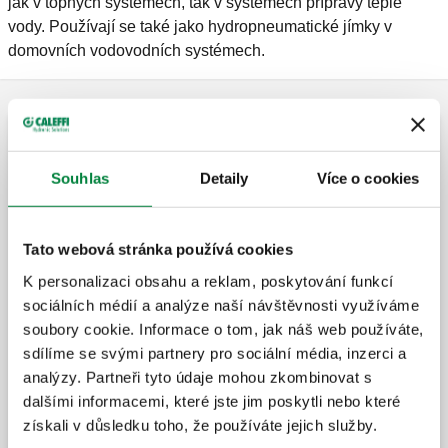
jak v topných systémech, tak v systémech přípravy teplé
vody. Používají se také jako hydropneumatické jímky v
domovních vodovodních systémech.
Příslušenství pro expanzní nádoby
Souhlas
Detaily
Více o cookies
Automatický uzavírací kohout pro
expanzní nádoby. Pro vnitřní vodovodní
systémy.
Tato webová stránka používá cookies
K personalizaci obsahu a reklam, poskytování funkcí
sociálních médií a analýze naší návštěvnosti využíváme
Automatický uzavírací kohout pro
soubory cookie. Informace o tom, jak náš web používáte,
expanzní nádobu, s vypouštěcím
kohoutem. Pro vnitřní vodovodní systémy.
sdílíme se svými partnery pro sociální média, inzerci a
analýzy. Partneři tyto údaje mohou zkombinovat s
dalšími informacemi, které jste jim poskytli nebo které
Kulový uzavírací ventil pro expanzní
získali v důsledku toho, že používáte jejich služby.
nádrže s vypouštěcím kohoutem. Pro
domovní instalace.