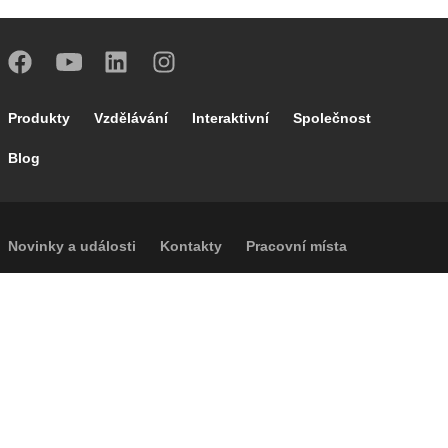
Footer main navigation
Produkty
Vzdělávání
Interaktivní
Společnost
Blog
Footer secondary navigation
Novinky a události
Kontakty
Pracovní místa
Caleffi Cloud
Footer menu
Informace o společnosti
Cookies
Autorská práva
Prohlášení o odmítnutí odpovědnosti
Soukromí
Přístupnost