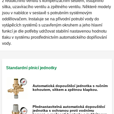
z redukčního ventilu s kompenzačním sedlem, vstupního
sítka, uzavíracího ventilu a zpětného ventilu. Některé modely
jsou v nabídce v sestavě s potrubním systémovým
oddělovačem. Instaluje se na přívodní potrubí vody do
vytápěcích systémů s uzavřeným okruhem a jeho hlavní
funkcí je dle potřeby udržovat stabilní nastavenou hodnotu
tlaku v systému prostřednictvím automatického doplňování
vody.
Standardní plnicí jednotky
Automatická dopouštěcí jednotka s ručním
kohoutem, sítkem a zpětnou klapkou.
Přednastavitelná automatická dopouštěcí
jednotka s ochranou proti vodnímu