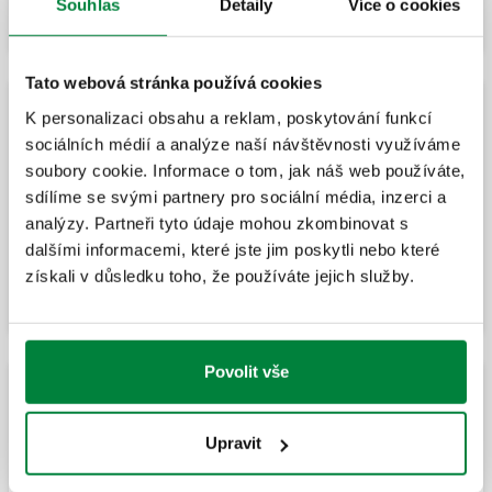
Souhlas
Detaily
Více o cookies
Tato webová stránka používá cookies
Dopouštěcí jednotka se systémovým oddělovačem
K personalizaci obsahu a reklam, poskytování funkcí
typu CA
sociálních médií a analýze naší návštěvnosti využíváme
soubory cookie. Informace o tom, jak náš web používáte,
sdílíme se svými partnery pro sociální média, inzerci a
Automatická dopouštěcí jednotka se
analýzy. Partneři tyto údaje mohou zkombinovat s
systémovým oddělovačem typu CAa a
uzavíracím ventilem.
dalšími informacemi, které jste jim poskytli nebo které
získali v důsledku toho, že používáte jejich služby.
Povolit vše
Dopouštěcí jednotka se systémovým oddělovačem
typu BA
Upravit