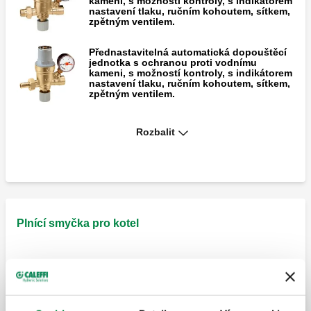
kameni, s možností kontroly, s indikátorem
nastavení tlaku, ručním kohoutem, sítkem,
zpětným ventilem.
Přednastavitelná automatická dopouštěcí
jednotka s ochranou proti vodnímu
kameni, s možností kontroly, s indikátorem
nastavení tlaku, ručním kohoutem, sítkem,
zpětným ventilem.
Přednastavitelná automatická dopouštěcí
Rozbalit
jednotka pro vysoké průtokové rychlosti s
dvojitým uzavíracím ventilem a zpětnou
klapkou.
Plnící smyčka pro kotel
ROBOFIL, Plnicí smyčka pro kotle.