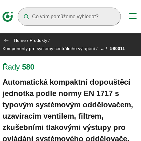
Suggestions will appear as you type
Home
/
Produkty
/
... /
Komponenty pro systémy centrálního vytápění
/
580011
Řady
580
Automatická kompaktní dopouštěcí
jednotka podle normy EN 1717 s
typovým systémovým oddělovačem,
uzavíracím ventilem, filtrem,
zkušebními tlakovými výstupy pro
ovládání systémového oddělovače,