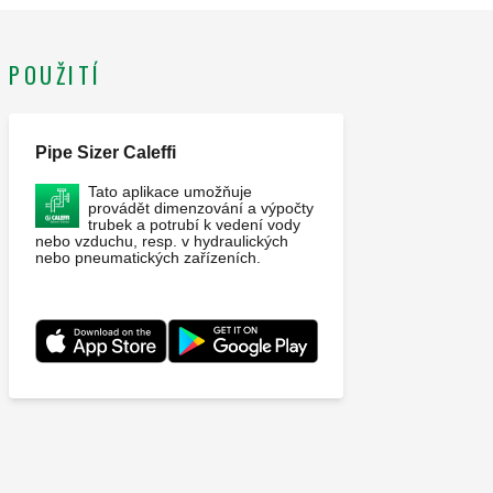
podle normy EN 12729. Tlakový redukční ventil certifikován
podle normy EN 1567. Připojení: R 1/2" (EN 10226-1) M.
Maximální pracovní tlak: 10 bar. Rozsah teplot průt. média:
POUŽITÍ
5–65 °C. Rozsah nastavení tlaku: 0,8–4 bar. Materiál: mosaz.
Pipe Sizer Caleffi
Tato aplikace umožňuje
provádět dimenzování a výpočty
trubek a potrubí k vedení vody
nebo vzduchu, resp. v hydraulických
nebo pneumatických zařízeních.