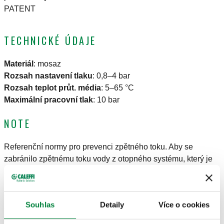
PATENT
TECHNICKÉ ÚDAJE
Materiál
:
mosaz
Rozsah nastavení tlaku
:
0,8–4 bar
Rozsah teplot průt. média
:
5–65 °C
Maximální pracovní tlak
:
10 bar
NOTE
Referenční normy pro prevenci zpětného toku. Aby se
zabránilo zpětnému toku vody z otopného systému, který je
znečištěný a nebezpečný pro lidské zdraví, je nezbytné
instalovat automatickou dopouštěcí jednotku se systémovým
oddělovačem. Správné používání systémových oddělovačů
Souhlas
Detaily
Více o cookies
se řídí evropskou normou EN 1717: 2000 („Ochrana proti
znečištění pitné vody ve vnitřních vodovodech a všeobecné