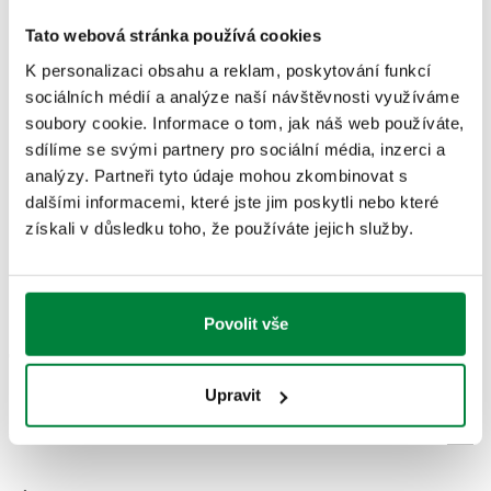
požadavky na zařízení na ochranu proti znečištění zpětným
Tato webová stránka používá cookies
průtokem“).
K personalizaci obsahu a reklam, poskytování funkcí
sociálních médií a analýze naší návštěvnosti využíváme
CERTIFIKACE
soubory cookie. Informace o tom, jak náš web používáte,
sdílíme se svými partnery pro sociální média, inzerci a
analýzy. Partneři tyto údaje mohou zkombinovat s
dalšími informacemi, které jste jim poskytli nebo které
získali v důsledku toho, že používáte jejich služby.
NÁKRESY A SPECIFIKACE
Povolit vše
Číslo dílu
Připojení
Actions
Upravit
580011
R 1/2" (EN 10226-1) M
Coll