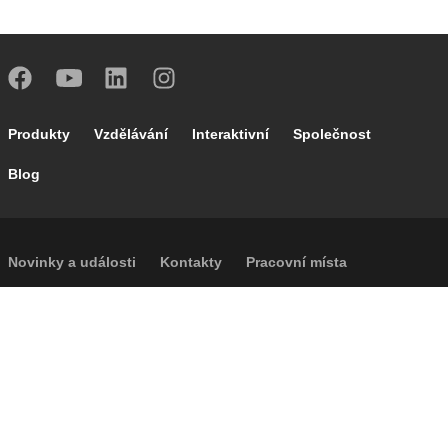
Footer main navigation
Produkty
Vzdělávání
Interaktivní
Společnost
Blog
Footer secondary navigation
Novinky a události
Kontakty
Pracovní místa
Caleffi Cloud
Footer menu
Informace o společnosti
Cookies
Autorská práva
Prohlášení o odmítnutí odpovědnosti
Soukromí
Přístupnost