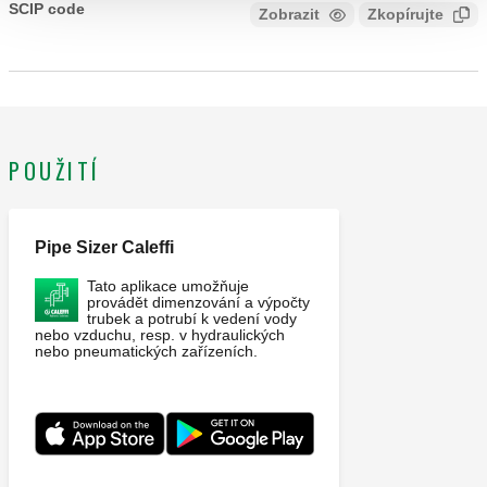
nádoby. Třída přesnosti: Manometr UNI 2,5. Stupnice
SCIP code
Zobrazit
Zkopírujte
KÓD VE FÁZI ANALÝZY
tlakoměru: 0–10 bar.
POUŽITÍ
Pipe Sizer Caleffi
Tato aplikace umožňuje
provádět dimenzování a výpočty
trubek a potrubí k vedení vody
nebo vzduchu, resp. v hydraulických
nebo pneumatických zařízeních.