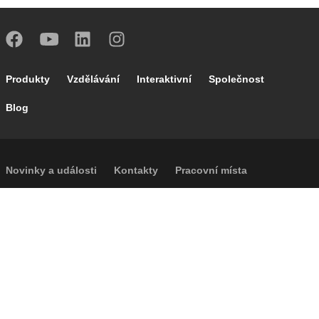
Footer main navigation
Produkty
Vzdělávání
Interaktivní
Společnost
Blog
Footer secondary navigation
Novinky a události
Kontakty
Pracovní místa
Caleffi Cloud
Footer menu
Informace o společnosti
Cookies
Autorská práva
Prohlášení o odmítnutí odpovědnosti
Soukromí
Přístupnost