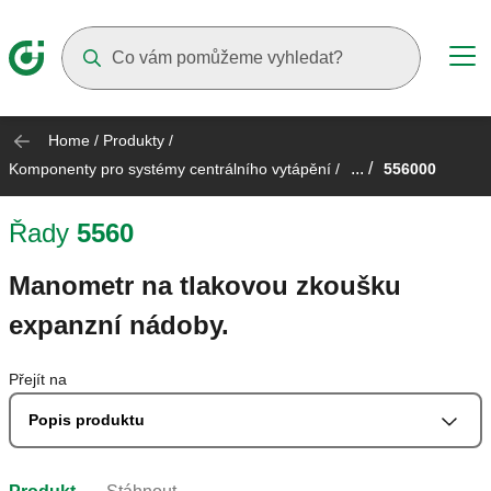
Suggestions will appear as you type
Home
/
Produkty
/
... /
Komponenty pro systémy centrálního vytápění
/
556000
Řady
5560
Manometr na tlakovou zkoušku
expanzní nádoby.
Přejít na
Popis produktu