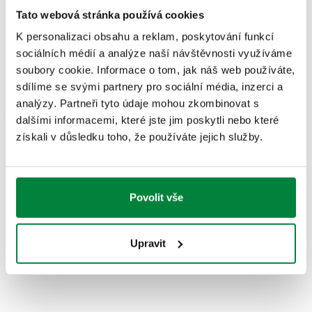
Tato webová stránka používá cookies
Třída přesnosti
:
Manometr UNI 2,5
K personalizaci obsahu a reklam, poskytování funkcí
sociálních médií a analýze naší návštěvnosti využíváme
NÁKRESY A SPECIFIKACE
soubory cookie. Informace o tom, jak náš web používáte,
sdílíme se svými partnery pro sociální média, inzerci a
analýzy. Partneři tyto údaje mohou zkombinovat s
Číslo dílu
Stupnice tlakoměru
dalšími informacemi, které jste jim poskytli nebo které
Actions
získali v důsledku toho, že používáte jejich služby.
556000
0–10 bar
Coll
Povolit vše
Modely 3D
Upravit
Text výběrového řízení
Zobrazit
Zkopírujte
CALEFFI, 556000. Manometr na tlakovou zkoušku expanzní