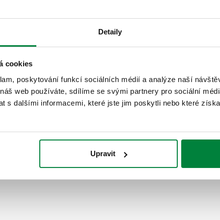
CALEFFI, 537761, CALEFFI eCA
kamene, s filtrem a magnetem.
Detaily
F. Maximální pracovní tlak: 16
sítka ⌀: 0,05 mm. Kv: 5,1 m³/
obsah olova“.
á cookies
klam, poskytování funkcí sociálních médií a analýze naší návšt
SCIP code
 náš web používáte, sdílíme se svými partnery pro sociální média
KÓD VE FÁZI ANALÝZY
 s dalšími informacemi, které jste jim poskytli nebo které získa
Upravit