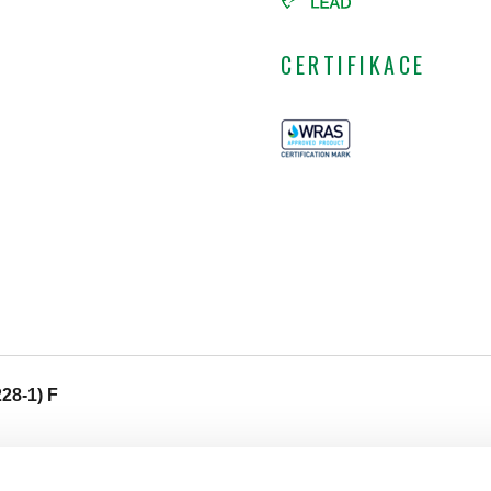
CERTIFIKACE
228-1) F
Text výběrového řízení