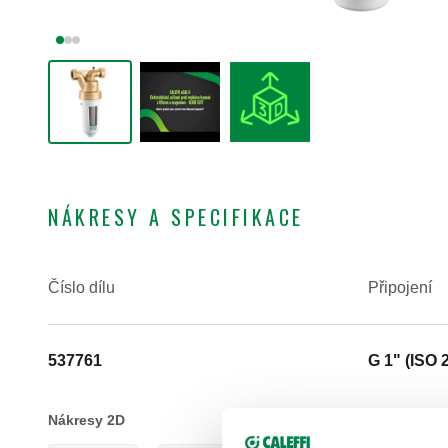
NÁKRESY A SPECIFIKACE
Číslo dílu
Připojení
537761
G 1" (ISO 
Nákresy 2D