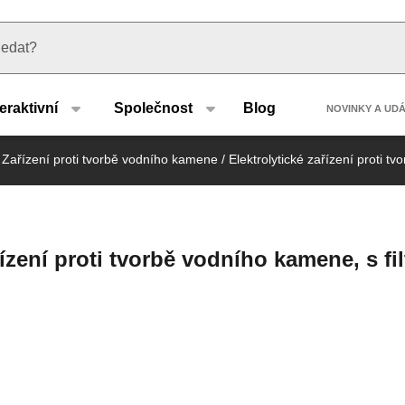
u type
Header
teraktivní
Společnost
Blog
NOVINKY A UD
Zařízení proti tvorbě vodního kamene
/
Elektrolytické zařízení proti 
zení proti tvorbě vodního kamene, s fi