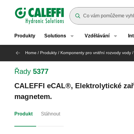
Header main navigation
Suggestions will appear as yo
Produkty
Solutions
Vzdělávání
In
Home
/
Produkty
/
Komponenty pro vnitřní rozvody vody
/
Řady
5377
CALEFFI eCAL®, Elektrolytické zaří
magnetem.
Produkt
Stáhnout