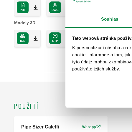
PDF
DWG
DXF
Souhlas
Modely 3D
Tato webová stránka použív
IGS
STP
K personalizaci obsahu a re
cookie. Informace o tom, jak
tyto údaje mohou zkombinovat
používáte jejich služby.
POUŽITÍ
Pipe Sizer Caleffi
Webapp