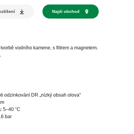
zlišení
Najdi obchod
ti tvorbě vodního kamene, s filtrem a magnetem.
.
ti odzinkování DR „nízký obsah olova“
mm
a
:
5–40 °C
16 bar