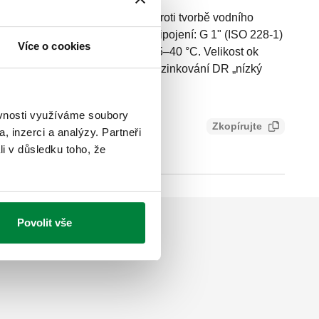
L®. Elektrolytické zařízení proti tvorbě vodního
 Včetně demontážního klíče. Připojení: G 1" (ISO 228-1)
Více o cookies
 bar. Rozsah teplot průt. média: 5–40 °C. Velikost ok
h. Materiál: mosaz odolná proti odzinkování DR „nízký
ěvnosti využíváme soubory
Zkopírujte
, inzerci a analýzy. Partneři
li v důsledku toho, že
Povolit vše