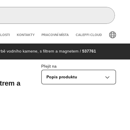
 secondary navigation
ÁLOSTI
KONTAKTY
PRACOVNÍ MÍSTA
CALEFFI CLOUD
tvorbě vodního kamene, s filtrem a magnetem
/
537761
Přejít na
Popis produktu
ltrem a