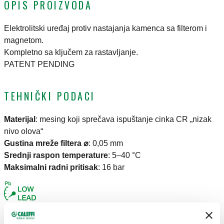
OPIS PROIZVODA
Elektrolitski uređaj protiv nastajanja kamenca sa filterom i
magnetom.
Kompletno sa ključem za rastavljanje.
PATENT PENDING
TEHNIČKI PODACI
Materijal
:
mesing koji sprečava ispuštanje cinka CR „nizak
nivo olova“
Gustina mreže filtera ⌀
:
0,05 mm
Srednji raspon temperature
:
5–40 °C
Maksimalni radni pritisak
:
16 bar