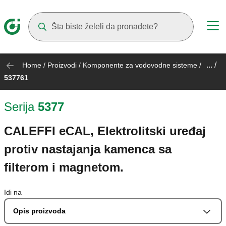
Suggestions will appear as you type
... /
Home
/
Proizvodi
/
Komponente za vodovodne sisteme
/
537761
Serija
5377
CALEFFI eCAL, Elektrolitski uređaj
protiv nastajanja kamenca sa
filterom i magnetom.
Idi na
Opis proizvoda