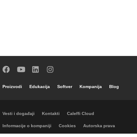
Footer main navigation
Proizvodi
Edukacija
Softver
Kompanija
Blog
Footer secondary navigation
Vesti i događaji
Kontakti
Caleffi Cloud
Footer menu
Informacije o kompaniji
Cookies
Autorska prava