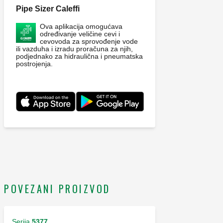
Pipe Sizer Caleffi
Ova aplikacija omogućava
određivanje veličine cevi i
cevovoda za sprovođenje vode
ili vazduha i izradu proračuna za njih,
podjednako za hidraulična i pneumatska
postrojenja.
POVEZANI PROIZVOD
Serija
5377