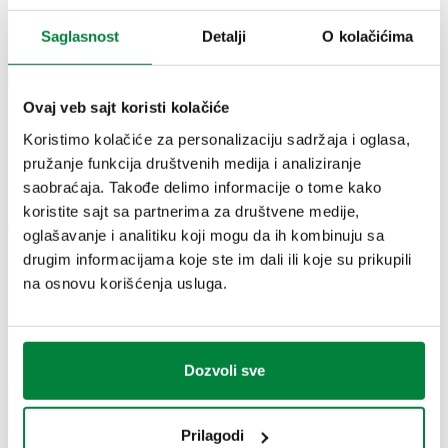
CERTIFIKATI
Saglasnost
Detalji
O kolačićima
Ovaj veb sajt koristi kolačiće
Koristimo kolačiće za personalizaciju sadržaja i oglasa,
CRTEŽI I SPECIFIKACIJE
pružanje funkcija društvenih medija i analiziranje
saobraćaja. Takođe delimo informacije o tome kako
koristite sajt sa partnerima za društvene medije,
Broj dela
Priključak
Kv
oglašavanje i analitiku koji mogu da ih kombinuju sa
Actions
drugim informacijama koje ste im dali ili koje su prikupili
na osnovu korišćenja usluga.
537761
G 1" (ISO 228-1) ŽN
5,1 m³/h
Coll
2D crteži
Dozvoli sve
PDF
DWG
DXF
Prilagodi