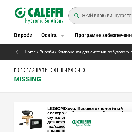
Header main navigation
Suggestions will appear as yo
Вироби
Освіта
Програмне забезпеченн
Home
/
Вироби
/
Компоненти для системи побутового 
ПЕРЕГЛЯНУТИ ВСІ ВИРОБИ З
MISSING
LEGIOMIXevo, Високотехнологічний
електронний змішувальний клапан із
функцією програмної термічної
дезінфекції. З можливістю
під’єднання. Зовнішні різьбові
з’єднання з муфтою.