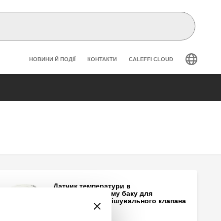
Header secondary navigation
НОВИНИ Й ПОДІЇ
КОНТАКТИ
CALEFFI CLOUD
Датчик температури в
накопичувальному баку для
електронного змішувального клапана
серії 6003.