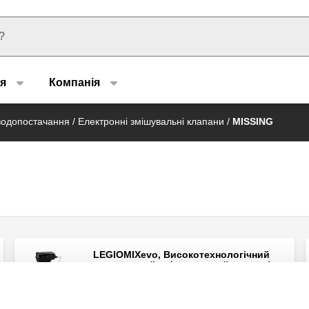
u type
я
Компанія
водопостачання
/
Електронні змішувальні клапани
/
MISSING
LEGIOMIXevo, Високотехнологічний
електронний змішувальний клапан із
функцією програмної термічної
дезінфекції. З можливістю
під’єднання. Фланцеві з’єднання.