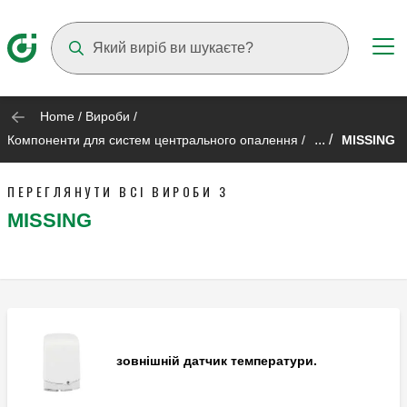
Suggestions will appear as you type
Home
/
Вироби
/
... /
Компоненти для систем центрального опалення
/
MISSING
ПЕРЕГЛЯНУТИ ВСІ ВИРОБИ З
MISSING
зовнішній датчик температури.