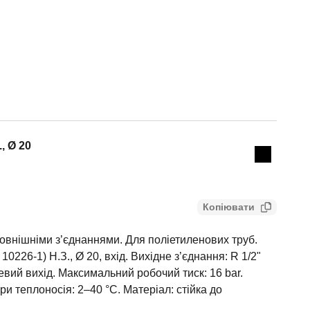
Actions
., Ø 20
Collapse 
Копіювати
зовнішніми з’єднаннями. Для поліетиленових труб.
10226-1) H.З., Ø 20, вхід. Вихідне з’єднання: R 1/2"
цевий вихід. Максимальний робочий тиск: 16 bar.
и теплоносія: 2–40 °C. Матеріал: стійка до