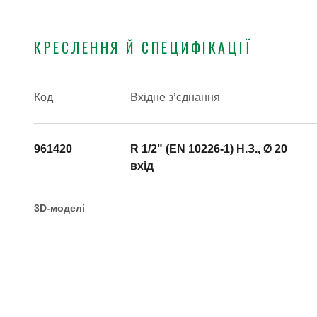
КРЕСЛЕННЯ Й СПЕЦИФІКАЦІЇ
Код
Вхідне з’єднання
961420
R 1/2" (EN 10226-1) H.З., Ø 20
вхід
3D-моделі