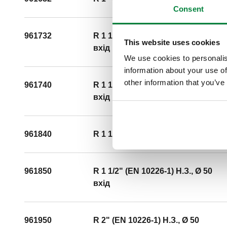
Consent
961732
R 1 1/4" (EN 10226-1) H.З., Ø 32
This website uses cookies
вхід
We use cookies to personalis
information about your use of
other information that you’ve
961740
R 1 1/4" (EN 10226-1) H.З., Ø 40
вхід
961840
R 1 1/2" (EN 10226-1) H.З., Ø 40
961850
R 1 1/2" (EN 10226-1) H.З., Ø 50
вхід
961950
R 2" (EN 10226-1) H.З., Ø 50