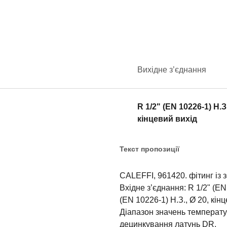
Вихідне з’єднання
R 1/2" (EN 10226-1) H.З
кінцевий вихід
Текст пропозиції
CALEFFI, 961420. фітинг із 
Вхідне з’єднання: R 1/2" (EN 
(EN 10226-1) H.З., Ø 20, кін
Діапазон значень температур
децинкування латунь DR.