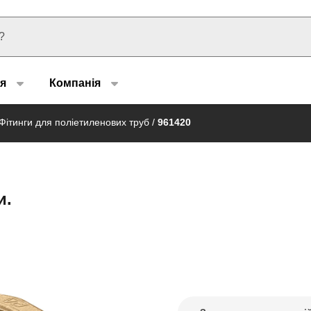
u type
я
Компанія
Фітинги для поліетиленових труб
/
961420
и.