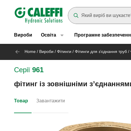
Header main navigation
Suggestions will appear as yo
Вироби
Освіта
Програмне забезпеченн
Home
/
Вироби
/
Фітинги
/
Фітинги для з’єднання труб
/
Серії
961
фітинг із зовнішніми з’єднанням
Товар
Завантажити