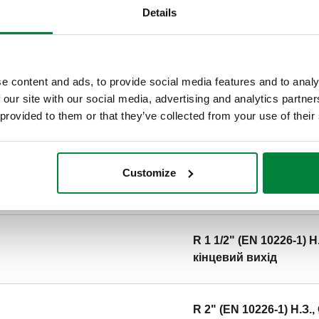
Details
R 1 1/4" (EN 10226-1) H.
кінцевий вихід
e content and ads, to provide social media features and to analy
 our site with our social media, advertising and analytics partn
 provided to them or that they’ve collected from your use of their
R 1 1/4" (EN 10226-1) H.
кінцевий вихід
Customize
R 1 1/2" (EN 10226-1) H.
R 1 1/2" (EN 10226-1) H.
кінцевий вихід
R 2" (EN 10226-1) H.З.,