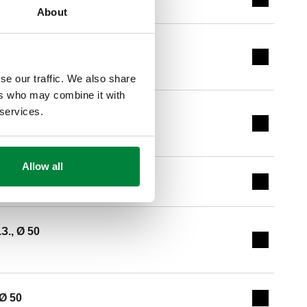
Expand de
About
З., Ø 32
Expand de
se our traffic. We also share
ers who may combine it with
 services.
З., Ø 40
Expand de
Allow all
З., Ø 40
Expand de
З., Ø 50
Expand de
 Ø 50
Expand de