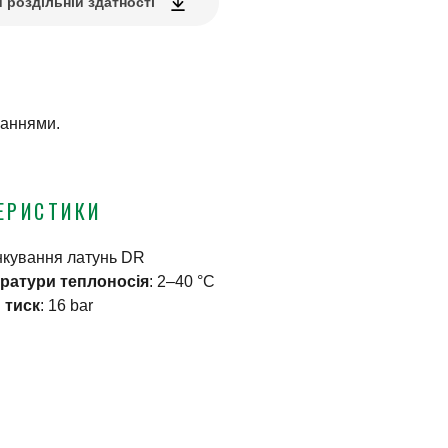
 роздільній здатності
наннями.
ЕРИСТИКИ
инкування латунь DR
ератури теплоносія
:
2–40 °C
 тиск
:
16 bar