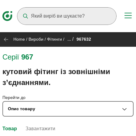
Suggestions will appear as you type
... /
Home
/
Вироби
/
Фітинги
/
967632
Серії
967
кутовий фітинг із зовнішніми
з’єднаннями.
Перейти до
Опис товару
Товар
Завантажити