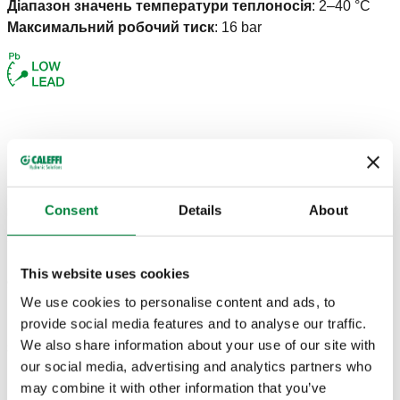
Діапазон значень температури теплоносія
:
2–40 °C
Максимальний робочий тиск
:
16 bar
КРЕСЛЕННЯ Й СПЕЦИФІКАЦІЇ
Consent
Details
About
Код
Вхідне з’єднання
Вихідне з’єднання
Actions
This website uses cookies
R 1" (EN 10226-1)
R 1" (EN 10226-1)
967632
Coll
H.З., Ø 32
H.З., Ø 32
We use cookies to personalise content and ads, to
provide social media features and to analyse our traffic.
We also share information about your use of our site with
3D-моделі
our social media, advertising and analytics partners who
may combine it with other information that you’ve