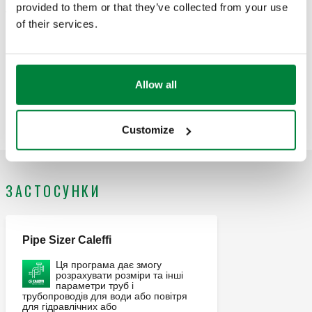
provided to them or that they’ve collected from your use
Текст пропозиції
Показати
Копіювати
of their services.
CALEFFI, 967632. кутовий фітинг із зовнішніми
з’єднаннями. Для поліетиленових труб. Вхідне з’єднання:
Код SCIP
Показати
Allow all
d6bc0c68-e482-4606-8ac3-
R 1" (EN 10226-1) H.З., Ø 32. Вихідне з’єднання: R 1" (EN
Копіювати
395f8b9846d6
10226-1) H.З., Ø 32. Максимальний робочий тиск: 16 bar.
Діапазон значень температури теплоносія: 2–40 °C.
Customize
Матеріал: стійка до децинкування латунь DR.
ЗАСТОСУНКИ
Pipe Sizer Caleffi
Ця програма дає змогу
розрахувати розміри та інші
параметри труб і
трубопроводів для води або повітря
для гідравлічних або