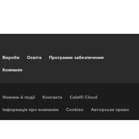
Footer main navigation
Вироби
Освіта
Програмне забезпечення
Компанія
Footer secondary navigation
Новини й події
Контакти
Caleffi Cloud
Footer menu
Інформація про компанію
Cookies
Авторське право
Відмова від відповідальності
Конфіденційність
Загальні умови продажу
Доступність