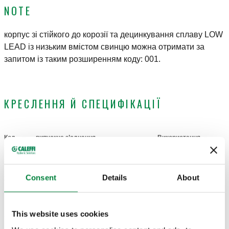
NOTE
корпус зі стійкого до корозії та децинкування сплаву LOW
LEAD із низьким вмістом свинцю можна отримати за
запитом із таким розширенням коду: 001.
КРЕСЛЕННЯ Й СПЕЦИФІКАЦІЇ
Код
випускне з’єднання
Використання
Actions
4 виходи, з’єднання для
Consent
Details
About
359240
359410
Coll
затискача
This website uses cookies
3D-моделі