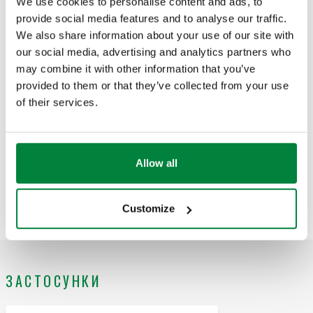
We use cookies to personalise content and ads, to
provide social media features and to analyse our traffic.
We also share information about your use of our site with
Текст пропозиції
Показати
Копіювати
our social media, advertising and analytics partners who
may combine it with other information that you’ve
CALEFFI, 359240. колектор з окремими запірними
provided to them or that they’ve collected from your use
клапанами (ручки синього кольору). випускне з’єднання: 4
Код SCIP
Показати
of their services.
b160980c-5aee-41be-8002-
виходи, з’єднання для затискача.
Копіювати
b6f8cc4f2f75
Allow all
5 виходів, з’єднання для
359250
359510
Exp
затискача
Customize
ЗАСТОСУНКИ