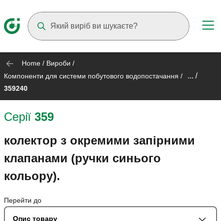
Suggestions will appear as you type
Home
/
Вироби
/
... /
Компоненти для системи побутового водопостачання
/
359240
Серії
359
колектор з окремими запірними
клапанами (ручки синього
кольору).
Перейти до
Опис товару