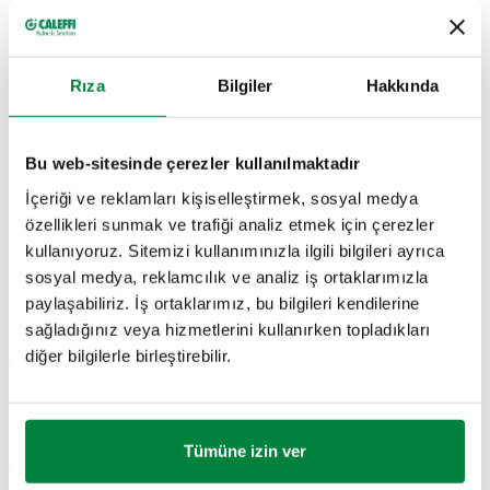
Koruma sınıfı
:
IP 44
Ortam sıcaklık aralığı
:
0–55 °C
Ortam sıcaklığı
:
0–55 °C
Rıza
Bilgiler
Hakkında
SERTIFIKASYONLAR
Bu web-sitesinde çerezler kullanılmaktadır
İçeriği ve reklamları kişiselleştirmek, sosyal medya
özellikleri sunmak ve trafiği analiz etmek için çerezler
kullanıyoruz. Sitemizi kullanımınızla ilgili bilgileri ayrıca
sosyal medya, reklamcılık ve analiz iş ortaklarımızla
ÇIZIMLER VE TEKNIK ÖZELLIKLER
paylaşabiliriz. İş ortaklarımız, bu bilgileri kendilerine
sağladığınız veya hizmetlerini kullanırken topladıkları
diğer bilgilerle birleştirebilir.
Parça
Maksimum çalışma
Ayar basınç
Bağlantılar
Actions
numarası
basıncı
aralığı
Tümüne izin ver
G 1/4" (ISO
625010
12 bar
3–12 bar
Coll
228-1) D