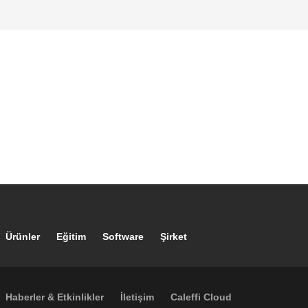
Footer main navigation
Ürünler
Eğitim
Software
Şirket
Footer secondary navigation
Haberler & Etkinlikler
İletişim
Caleffi Cloud