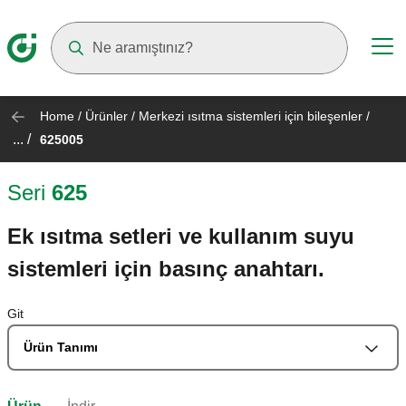
Suggestions will appear as you type
Home
/
Ürünler
/
Merkezi ısıtma sistemleri için bileşenler
/
... /
625005
Seri
625
Ek ısıtma setleri ve kullanım suyu
sistemleri için basınç anahtarı.
Git
Ürün Tanımı