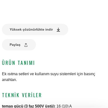
Yüksek çözünürlükte indir
Paylaş
ÜRÜN TANIMI
Ek ısıtma setleri ve kullanım suyu sistemleri için basınç
anahtarı.
TEKNIK VERILER
temas gücü (3 faz 500V üstü)
:
16 (10) A