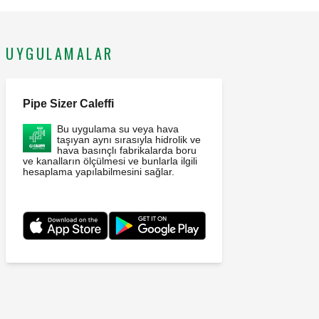
Bağlantılar: R 1/2" (EN 10226-1) E. Maksimum çalışma
basıncı: 10 bar. Ortam sıcaklığı: 5–65 °C. Ayar basınç aralığı:
0,8–4 bar. Materyal: pirinç.
UYGULAMALAR
Pipe Sizer Caleffi
Bu uygulama su veya hava
taşıyan aynı sırasıyla hidrolik ve
hava basınçlı fabrikalarda boru
ve kanalların ölçülmesi ve bunlarla ilgili
hesaplama yapılabilmesini sağlar.