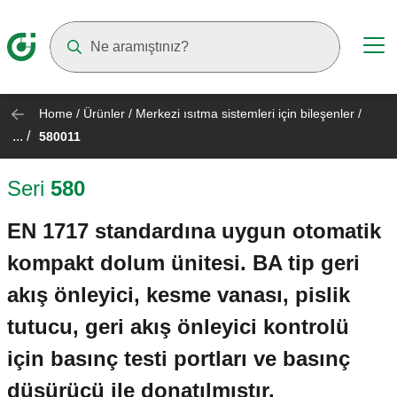
Suggestions will appear as you type
Home
/
Ürünler
/
Merkezi ısıtma sistemleri için bileşenler
/
... /
580011
Seri
580
EN 1717 standardına uygun otomatik
kompakt dolum ünitesi. BA tip geri
akış önleyici, kesme vanası, pislik
tutucu, geri akış önleyici kontrolü
için basınç testi portları ve basınç
düşürücü ile donatılmıştır.