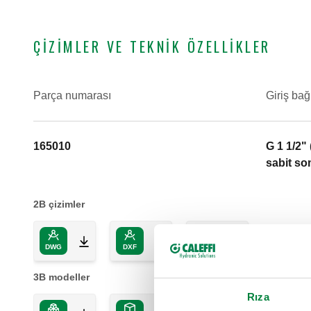
ÇIZIMLER VE TEKNIK ÖZELLIKLER
Parça numarası
Giriş bağ
165010
G 1 1/2"
sabit s
2B çizimler
DWG
DXF
PDF
3B modeller
Rıza