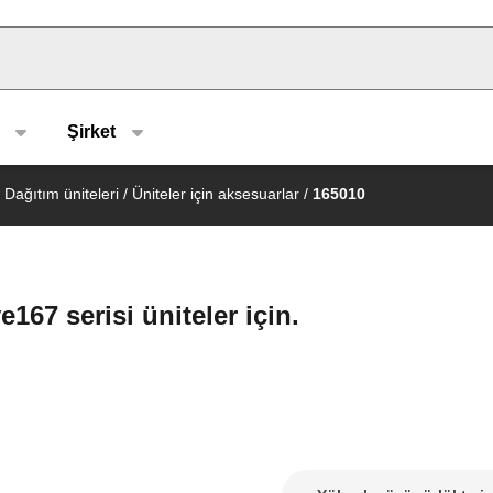
u type
Şirket
Dağıtım üniteleri
/
Üniteler için aksesuarlar
/
165010
e167 serisi üniteler için.