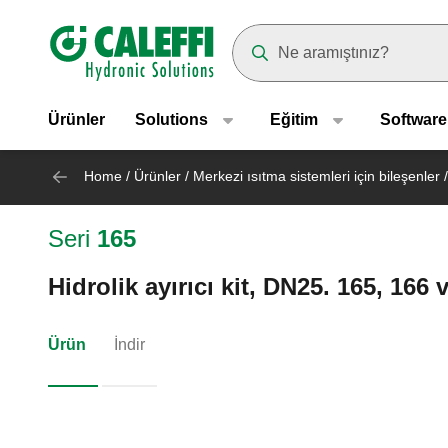
Header main navigation
Suggestions will appear as yo
Ürünler
Solutions
Eğitim
Software
Home
/
Ürünler
/
Merkezi ısıtma sistemleri için bileşenler
/
Seri
165
Hidrolik ayırıcı kit, DN25. 165, 166 v
Ürün
İndir