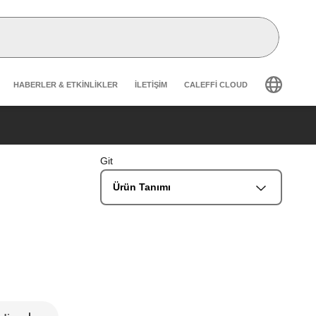
Header secondary navigation
HABERLER & ETKINLIKLER
İLETIŞIM
CALEFFI CLOUD
Git
Ürün Tanımı