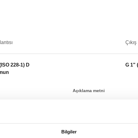
lantısı
Çıkış 
 (ISO 228-1) D
G 1" 
omun
Açıklama metni
CALEFFI, 165010. Hidrolik ayır
bağlantısı: G 1 1/2" (ISO 228-
SCIP code
Bilgiler
ab63f407-9c1c-4185-ae24-2