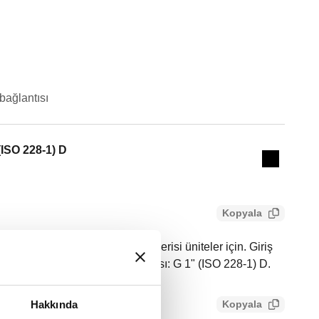
bağlantısı
Actions
(ISO 228-1) D
Collapse 
Kopyala
ıcı kit, DN25. 165, 166 ve167 serisi üniteler için. Giriş
1) D, sabit somun. Çıkış bağlantısı: G 1" (ISO 228-1) D.
Hakkında
Kopyala
e34e141613e