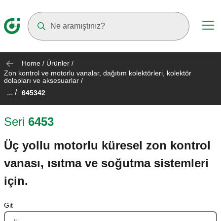
Suggestions will appear as you type
Home
/
Ürünler
/
Zon kontrol ve motorlu vanalar, dağıtım kolektörleri, kolektör
dolapları ve aksesuarlar
/
... /
645342
Seri
6453
Üç yollu motorlu küresel zon kontrol
vanası, ısıtma ve soğutma sistemleri
için.
Git