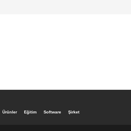
Footer main navigation
Ürünler
Eğitim
Software
Şirket