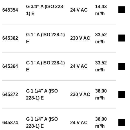
G 3/4" A (ISO 228-
14,43
645354
24 V AC
Exp
1) E
m³/h
G 1" A (ISO 228-1)
33,52
645362
230 V AC
Exp
E
m³/h
G 1" A (ISO 228-1)
33,52
645364
24 V AC
Exp
E
m³/h
G 1 1/4" A (ISO
36,00
645372
230 V AC
Exp
228-1) E
m³/h
G 1 1/4" A (ISO
36,00
645374
24 V AC
Exp
228-1) E
m³/h