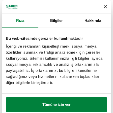
Rıza
Bilgiler
Hakkında
ÇIZIMLER VE TEKNIK ÖZELLIKLER
Bu web-sitesinde çerezler kullanılmaktadır
İçeriği ve reklamları kişiselleştirmek, sosyal medya
Parça
Elektrik
özellikleri sunmak ve trafiği analiz etmek için çerezler
Bağlantılar
düz kv
Actions
numarası
Kaynağı
kullanıyoruz. Sitemizi kullanımınızla ilgili bilgileri ayrıca
sosyal medya, reklamcılık ve analiz iş ortaklarımızla
paylaşabiliriz. İş ortaklarımız, bu bilgileri kendilerine
G 1/2" A (ISO 228-
14,10
645342
230 V AC
sağladığınız veya hizmetlerini kullanırken topladıkları
Coll
1) E
m³/h
diğer bilgilerle birleştirebilir.
by-pass kv
2,45 m³/h
Tümüne izin ver