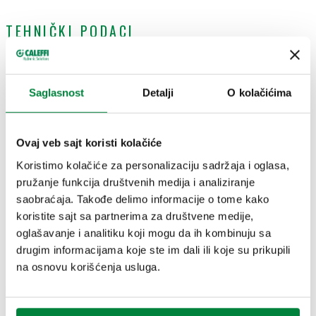
TEHNIČKI PODACI
Materijal
:
mesing
Nominalni pritisak
:
PN 10
Saglasnost
Detalji
O kolačićima
Srednji raspon temperature
:
5–40 °C
CERTIFIKATI
Ovaj veb sajt koristi kolačiće
Koristimo kolačiće za personalizaciju sadržaja i oglasa,
pružanje funkcija društvenih medija i analiziranje
saobraćaja. Takođe delimo informacije o tome kako
koristite sajt sa partnerima za društvene medije,
oglašavanje i analitiku koji mogu da ih kombinuju sa
CRTEŽI I SPECIFIKACIJE
drugim informacijama koje ste im dali ili koje su prikupili
na osnovu korišćenja usluga.
Broj dela
Priključak
Actions