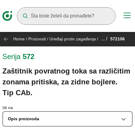
Suggestions will appear as you type
... /
Home
/
Proizvodi
/
Uređaji protiv zagađenja
/
572106
Serija
572
Zaštitnik povratnog toka sa različitim
zonama pritiska, za zidne bojlere.
Tip CAb.
Idi na
Opis proizvoda