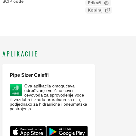
zonama pritiska, za zidne bojlere. Tip CAb. Tip CAb.
SCIP code
Prikaži
3c874011-4095-4e5c-a58e-
Priključak: Ø 6, priključci za bakarnu cev. Srednji raspon
Kopiraj
1906233126b8
temperature: 5–40 °C. Nominalni pritisak: PN 10. Materijal:
mesing.
APLIKACIJE
Pipe Sizer Caleffi
Ova aplikacija omogućava
određivanje veličine cevi i
cevovoda za sprovođenje vode
ili vazduha i izradu proračuna za njih,
podjednako za hidraulična i pneumatska
postrojenja.