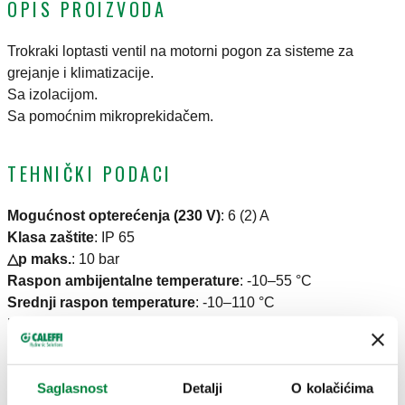
OPIS PROIZVODA
Trokraki loptasti ventil na motorni pogon za sisteme za
grejanje i klimatizacije.
Sa izolacijom.
Sa pomoćnim mikroprekidačem.
TEHNIČKI PODACI
Mogućnost opterećenja (230 V)
:
6 (2) A
Klasa zaštite
:
IP 65
△p maks.
:
10 bar
Raspon ambijentalne temperature
:
-10–55 °C
Srednji raspon temperature
:
-10–110 °C
Maksimalni radni pritisak
:
16 bar
CERTIFIKATI
Saglasnost
Detalji
O kolačićima