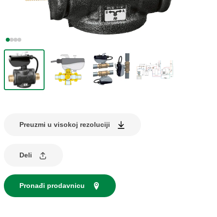
Preuzmi u visokoj rezoluciji
Deli
Pronađi prodavnicu