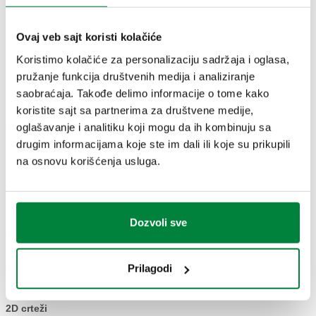
Ovaj veb sajt koristi kolačiće
Koristimo kolačiće za personalizaciju sadržaja i oglasa,
pružanje funkcija društvenih medija i analiziranje
CRTEŽI I SPECIFIKACIJE
saobraćaja. Takođe delimo informacije o tome kako
koristite sajt sa partnerima za društvene medije,
oglašavanje i analitiku koji mogu da ih kombinuju sa
Broj dela
Priključak
Napajanje
Kv
Actions
drugim informacijama koje ste im dali ili koje su prikupili
na osnovu korišćenja usluga.
R 1 1/4" (EN
230 V
24,7
638373
Coll
10226-1) M
AC
m³/h
Dozvoli sve
Vreme rada
50 s (rotazione
Prilagodi
90°)
2D crteži