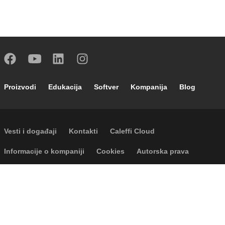
Footer main navigation
Proizvodi
Edukacija
Softver
Kompanija
Blog
Footer secondary navigation
Vesti i događaji
Kontakti
Caleffi Cloud
Footer menu
Informacije o kompaniji
Cookies
Autorska prava
Odricanje odgovornosti
Privatnost
Accessibility
P.I. IT04104030962 - © 1961 - 2026
Caleffi S.p.a. | Sva prava zadržana