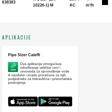
638383
Exp
(230 V): 6 (2) A. Kv: 24,7 m³/h. Vreme rada: 50 s
10226-1) M
AC
m³/h
(rotazione 90°).
APLIKACIJE
Pipe Sizer Caleffi
Ova aplikacija omogućava
određivanje veličine cevi i
cevovoda za sprovođenje vode
ili vazduha i izradu proračuna za njih,
podjednako za hidraulična i pneumatska
postrojenja.