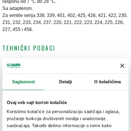
rasponu od 7 °C do 28 °C.
Sa adapterom.
Za ventile serija 338, 339, 401, 402, 425, 426, 421, 422, 230,
231, 232, 233, 234, 237, 220, 221, 222, 223, 224, 225, 226,
227, 455 i 456.
TEHNIČKI PODACI
Dužina kapilara
:
2 m
CRTEŽI I SPECIFIKACIJE
Saglasnost
Detalji
O kolačićima
Ovaj veb sajt koristi kolačiće
Broj dela
Actions
Koristimo kolačiće za personalizaciju sadržaja i oglasa,
pružanje funkcija društvenih medija i analiziranje
204100
Coll
saobraćaja. Takođe delimo informacije o tome kako