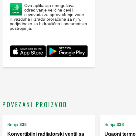
Ova aplikacija omogućava
određivanje veličine cevi i
cevovoda za sprovođenje vode
ili vazduha i izradu proračuna za njih,
podjednako za hidraulična i pneumatska
postrojenja.
POVEZANI PROIZVOD
Serija
338
Serija
338
Konvertibilni radijatorski ventil sa
Ugaoni termos