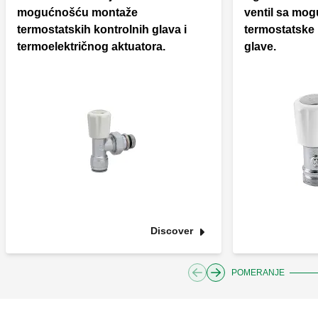
mogućnošću montaže
ventil sa mo
termostatskih kontrolnih glava i
termostatske i
termoelektričnog aktuatora.
glave.
Discover
POMERANJE