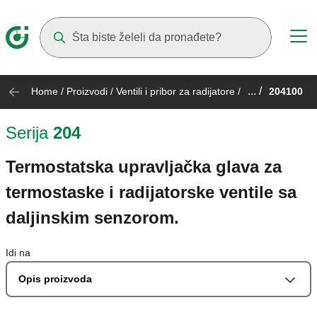
Suggestions will appear as you type
... /
Home
/
Proizvodi
/
Ventili i pribor za radijatore
/
204100
Serija
204
Termostatska upravljačka glava za
termostaske i radijatorske ventile sa
daljinskim senzorom.
Idi na
Opis proizvoda