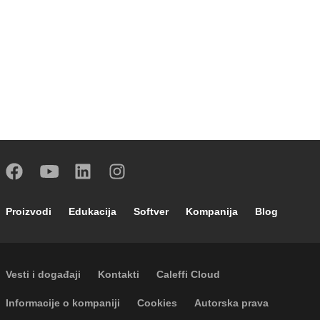
Footer main navigation
Proizvodi
Edukacija
Softver
Kompanija
Blog
Footer secondary navigation
Vesti i događaji
Kontakti
Caleffi Cloud
Footer menu
Informacije o kompaniji
Cookies
Autorska prava