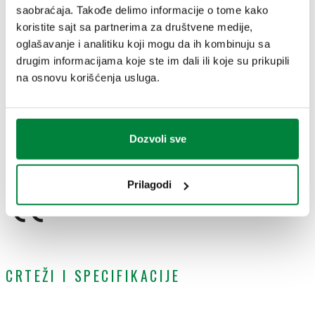
saobraćaja. Takođe delimo informacije o tome kako
koristite sajt sa partnerima za društvene medije,
TEHNIČKI PODACI
oglašavanje i analitiku koji mogu da ih kombinuju sa
drugim informacijama koje ste im dali ili koje su prikupili
Dužina napojnog kabla
:
1,5 m
na osnovu korišćenja usluga.
Povratni signal
:
0–10 V
Kontrolni signal
:
0 (2)–10 V, 2 tačke, 3 tačke
Klasa zaštite
:
IP 54
Raspon ambijentalne temperature
:
0–50 °C
Dozvoli sve
CERTIFIKATI
Prilagodi
CRTEŽI I SPECIFIKACIJE