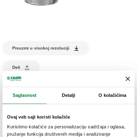
Preuzmi u visokoj rezoluciji
Deli
Pronađi prodavnicu
Saglasnost
Detalji
O kolačićima
OPIS PROIZVODA
Ovaj veb sajt koristi kolačiće
Proporcionalni linearni aktuator za FLOWMATIC®
Koristimo kolačiće za personalizaciju sadržaja i oglasa,
regulacioni ventil serije 145 i set serije 149.
pružanje funkcija društvenih medija i analiziranje