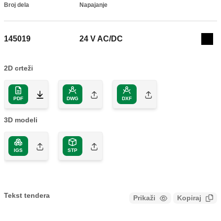
Broj dela
Napajanje
Actions
145019
24 V AC/DC
Coll
2D crteži
PDF
DWG
DXF
3D modeli
IGS
STP
Tekst tendera
Prikaži
Kopiraj