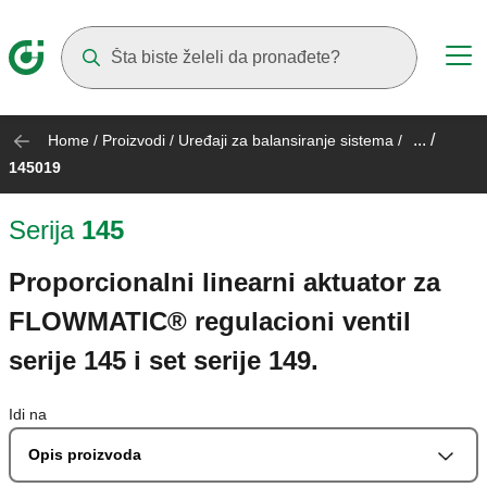
Suggestions will appear as you type
... /
Home
/
Proizvodi
/
Uređaji za balansiranje sistema
/
145019
Serija
145
Proporcionalni linearni aktuator za
FLOWMATIC® regulacioni ventil
serije 145 i set serije 149.
Idi na
Opis proizvoda