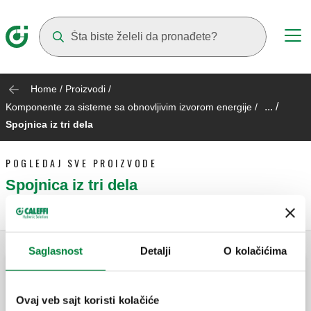
Suggestions will appear as you type
Home
/
Proizvodi
/
... /
Komponente za sisteme sa obnovljivim izvorom energije
/
Spojnica iz tri dela
POGLEDAJ SVE PROIZVODE
Spojnica iz tri dela
Saglasnost
Detalji
O kolačićima
Spojnica iz tri dela, za solarne sisteme.
Ovaj veb sajt koristi kolačiće