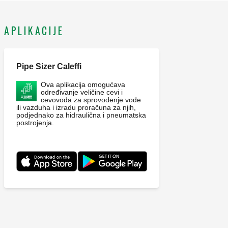
APLIKACIJE
Pipe Sizer Caleffi
Ova aplikacija omogućava
određivanje veličine cevi i
cevovoda za sprovođenje vode
ili vazduha i izradu proračuna za njih,
podjednako za hidraulična i pneumatska
postrojenja.