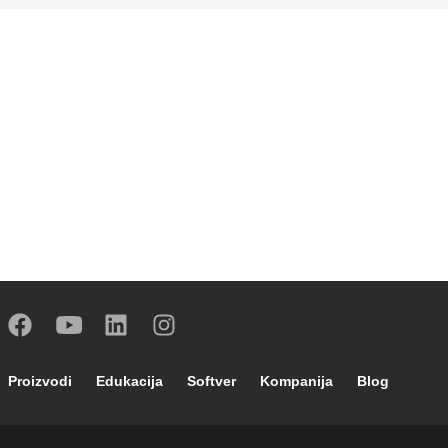
Footer main navigation
Proizvodi
Edukacija
Softver
Kompanija
Blog