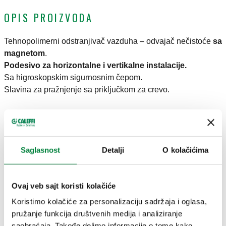
OPIS PROIZVODA
Tehnopolimerni odstranjivač vazduha – odvajač nečistoće
sa
magnetom
.
Podesivo za horizontalne i vertikalne instalacije.
Sa higroskopskim sigurnosnim čepom.
Slavina za pražnjenje sa priključkom za crevo.
TEHNIČKI PODACI
Materijal
:
tehnopolimer
Saglasnost
Detalji
O kolačićima
Srednji raspon temperature
:
0–90 °C
Maksimalni radni pritisak
:
3 bar
Ovaj veb sajt koristi kolačiće
Koristimo kolačiće za personalizaciju sadržaja i oglasa,
CRTEŽI I SPECIFIKACIJE
pružanje funkcija društvenih medija i analiziranje
saobraćaja. Takođe delimo informacije o tome kako