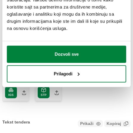
koristite sajt sa partnerima za društvene medije,
Broj dela
Priključak
Actions
oglašavanje i analitiku koji mogu da ih kombinuju sa
drugim informacijama koje ste im dali ili koje su prikupili
546405
G 3/4" (ISO 228-1) ŽN
na osnovu korišćenja usluga.
Coll
2D crteži
Dozvoli sve
DWG
DXF
PDF
Prilagodi
3D modeli
IGS
STP
Tekst tendera
Prikaži
Kopiraj