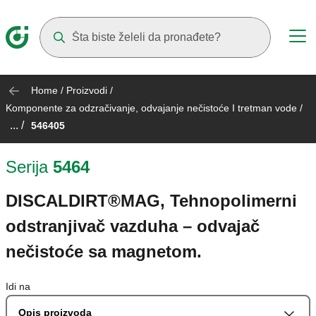
Suggestions will appear as you type
Home
/
Proizvodi
/
Komponente za odzračivanje, odvajanje nečistoće I tretman vode
/
... /
546405
Serija
5464
DISCALDIRT®MAG, Tehnopolimerni
odstranjivač vazduha – odvajač
nečistoće sa magnetom.
Idi na
Opis proizvoda