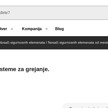
u type
tver
Kompanija
Blog
Nosači sigurnosnih elemenata
/
Nosači sigurnosnih elemenata od mesi
steme za grejanje.