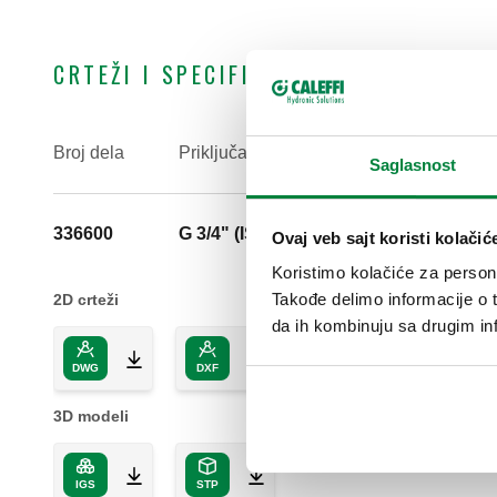
CRTEŽI I SPECIFIKACIJE
Broj dela
Priključak
Na
Saglasnost
336600
G 3/4" (ISO 228-1) ŽN
Sa
Ovaj veb sajt koristi kolačić
Koristimo kolačiće za persona
Takođe delimo informacije o t
2D crteži
da ih kombinuju sa drugim inf
DWG
DXF
PDF
3D modeli
IGS
STP