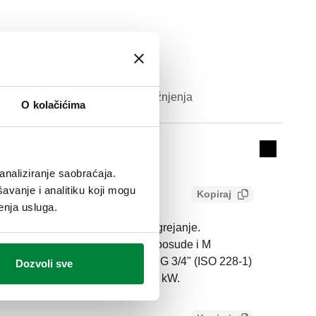
Snaga pražnjenja
O kolačićima
Actions
50 kW
Collapse 
analiziranje saobraćaja.
avanje i analitiku koji mogu
Kopiraj
enja usluga.
snih elemenata za sisteme za grejanje.
tnim ventilom za ekspanzione posude i M
serije 531. Do 50 kW. Priključak: G 3/4" (ISO 228-1)
Dozvoli sve
 5–110 °C. Snaga pražnjenja: 50 kW.