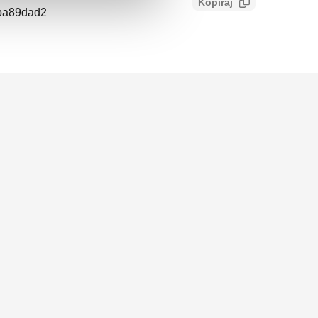
Kopiraj
ba89dad2