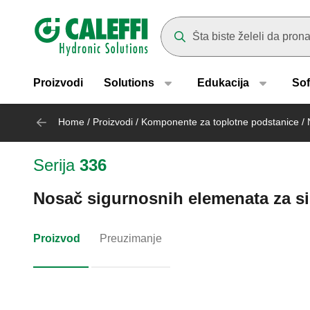
Header main navigation
Suggestions will appear as yo
Proizvodi
Solutions
Edukacija
Sof
Home
/
Proizvodi
/
Komponente za toplotne podstanice
/
Serija
336
Nosač sigurnosnih elemenata za si
Proizvod
Preuzimanje