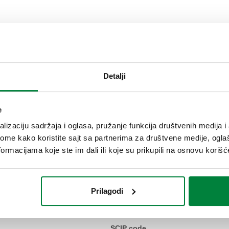
pomena
Detalji
 automatskom kugličnom zaustavnom slavinom
e
lizaciju sadržaja i oglasa, pružanje funkcija društvenih medija i 
ome kako koristite sajt sa partnerima za društvene medije, oglaš
Tekst tendera
ormacijama koje ste im dali ili koje su prikupili na osnovu korišć
CALEFFI, 336600. Nosač sigurno
Opremljeno automatskim nepovra
priključkom za sigurnosni ventil 
Prilagodi
ŽN. Srednji raspon temperature:
SCIP code