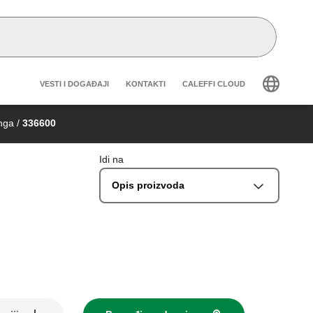
Header secondary navigation
VESTI I DOGAĐAJI
KONTAKTI
CALEFFI CLOUD
nga
/
336600
Idi na
Opis proizvoda