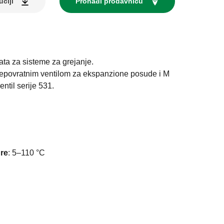
uciji
Pronađi prodavnicu
ta za sisteme za grejanje.
epovratnim ventilom za ekspanzione posude i M
ntil serije 531.
re
:
5–110 °C