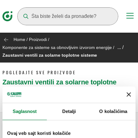
Suggestions will appear as you type
Home
/
Proizvodi
/
... /
Komponente za sisteme sa obnovljivim izvorom energije
/
Zaustavni ventili za solarne toplotne sisteme
POGLEDAJTE SVE PROIZVODE
Zaustavni ventili za solarne toplotne
sisteme
Saglasnost
Detalji
O kolačićima
Ovaj veb sajt koristi kolačiće