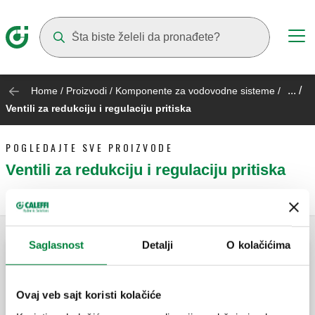
Suggestions will appear as you type
... /
Home
/
Proizvodi
/
Komponente za vodovodne sisteme
/
Ventili za redukciju i regulaciju pritiska
POGLEDAJTE SVE PROIZVODE
Ventili za redukciju i regulaciju pritiska
Saglasnost
Detalji
O kolačićima
Ventil za smanjenje pritiska.
Ovaj veb sajt koristi kolačiće