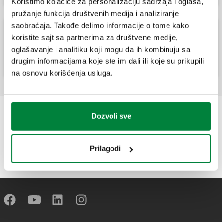
Koristimo kolačiće za personalizaciju sadržaja i oglasa,
pružanje funkcija društvenih medija i analiziranje
saobraćaja. Takođe delimo informacije o tome kako
koristite sajt sa partnerima za društvene medije,
Pilot ventili za smanjenje pritiska.
oglašavanje i analitiku koji mogu da ih kombinuju sa
drugim informacijama koje ste im dali ili koje su prikupili
na osnovu korišćenja usluga.
Dozvoli sve
Prilagodi