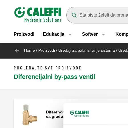
Header main navigation
Suggestions will appear as yo
Proizvodi
Edukacija
Softver
Komp
Home
/
Proizvodi
/
Uređaji za balansiranje sistema
/
Uređa
POGLEDAJTE SVE PROIZVODE
Diferencijalni by-pass ventil
Diferencijalni prestrujni ventil, podesiv
sa graduisanom skalom.