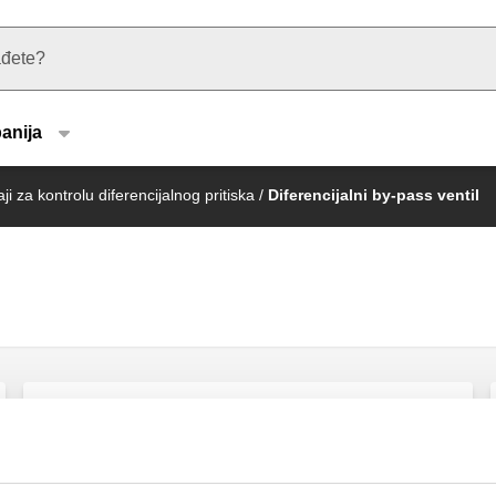
u type
anija
ji za kontrolu diferencijalnog pritiska
/
Diferencijalni by-pass ventil
Diferencijalni optočni ventil, podesiv sa
graduisanom skalom.