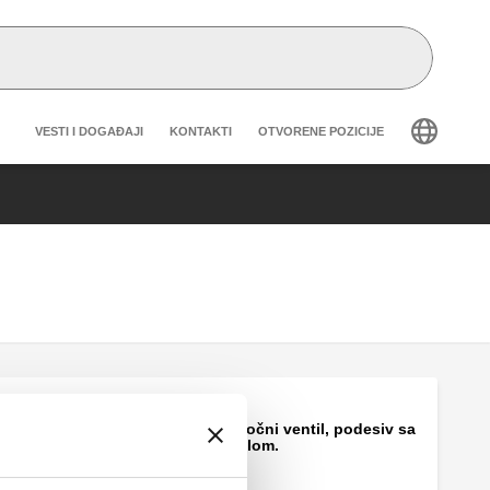
Header secondary navigation
VESTI I DOGAĐAJI
KONTAKTI
OTVORENE POZICIJE
Diferencijalni optočni ventil, podesiv sa
graduisanom skalom.