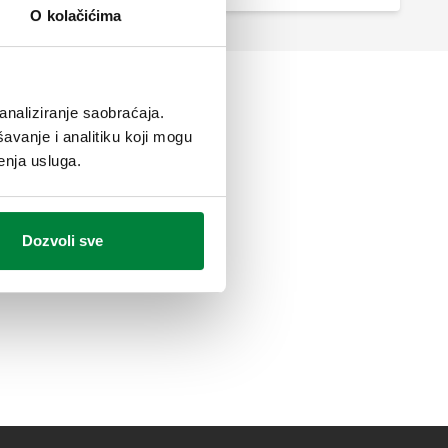
O kolačićima
analiziranje saobraćaja.
avanje i analitiku koji mogu
enja usluga.
Dozvoli sve