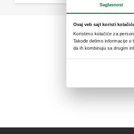
Saglasnost
Ovaj veb sajt koristi kolačić
Koristimo kolačiće za persona
Takođe delimo informacije o t
da ih kombinuju sa drugim inf