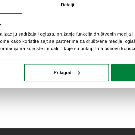
Detalji
e
lizaciju sadržaja i oglasa, pružanje funkcija društvenih medija i 
ome kako koristite sajt sa partnerima za društvene medije, oglaš
ormacijama koje ste im dali ili koje su prikupili na osnovu korišć
Prilagodi