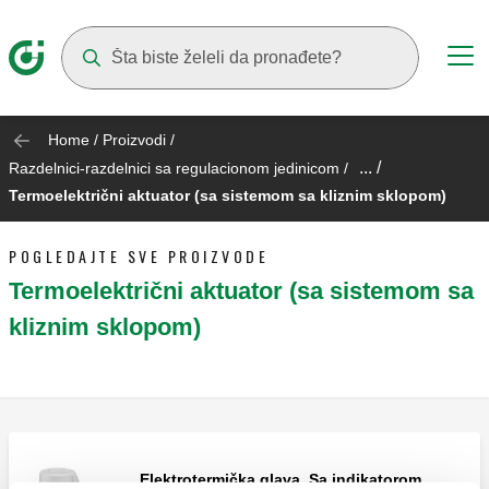
Suggestions will appear as you type
Home
/
Proizvodi
/
... /
Razdelnici-razdelnici sa regulacionom jedinicom
/
Termoelektrični aktuator (sa sistemom sa kliznim sklopom)
POGLEDAJTE SVE PROIZVODE
Termoelektrični aktuator (sa sistemom sa
kliznim sklopom)
Elektrotermička glava. Sa indikatorom