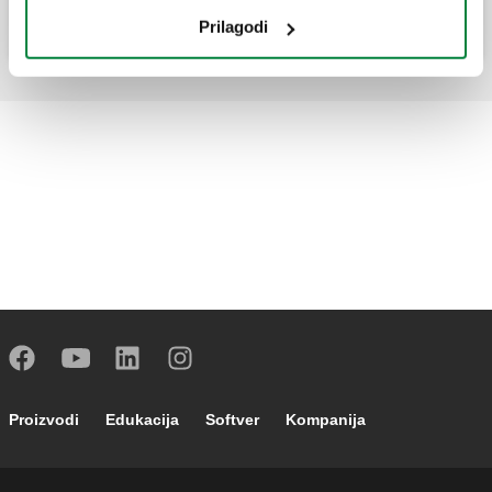
Prilagodi
Footer main navigation
Proizvodi
Edukacija
Softver
Kompanija