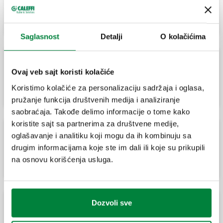
položaja. Brza montaža zahvaljujući
adapteru.
Saglasnost
Detalji
O kolačićima
Elektrotermička glava. Brza montaža
Ovaj veb sajt koristi kolačiće
zahvaljujući adapteru.
Koristimo kolačiće za personalizaciju sadržaja i oglasa,
pružanje funkcija društvenih medija i analiziranje
saobraćaja. Takođe delimo informacije o tome kako
koristite sajt sa partnerima za društvene medije,
oglašavanje i analitiku koji mogu da ih kombinuju sa
Elektrotermička glava. Brza montaža
drugim informacijama koje ste im dali ili koje su prikupili
zahvaljujući adapteru.
na osnovu korišćenja usluga.
Dozvoli sve
Elektrotermička glava. Brza montaža
zahvaljujući adapteru.