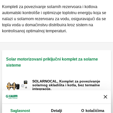
Kompleti za povezivanje solarnih rezervoara i kotlova
automatski kontroliše i optimizuje toplotnu energiju koja se
nalazi u solarnom rezervoaru za vodu, osiguravajući da se
topla voda u domaćinstvu distribuira kroz sistem na
kontrolisanoj optimalnoj temperaturi.
Solar motorizovani priključni komplet za solarne
sisteme
SOLARNOCAL, Komplet za povezivanje
solarnog skladišta i kotla, bez termalne
integracije.
SOLARINCAL, Komplet za povezivanje
Saglasnost
Detalji
O kolačićima
solarnog skladišta i kotla, sa termalnom