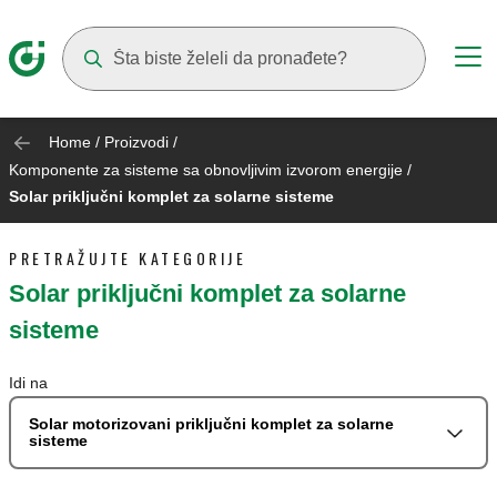
Suggestions will appear as you type
Home
/
Proizvodi
/
Komponente za sisteme sa obnovljivim izvorom energije
/
Solar priključni komplet za solarne sisteme
PRETRAŽUJTE KATEGORIJE
Solar priključni komplet za solarne
sisteme
Idi na
Solar motorizovani priključni komplet za solarne
sisteme