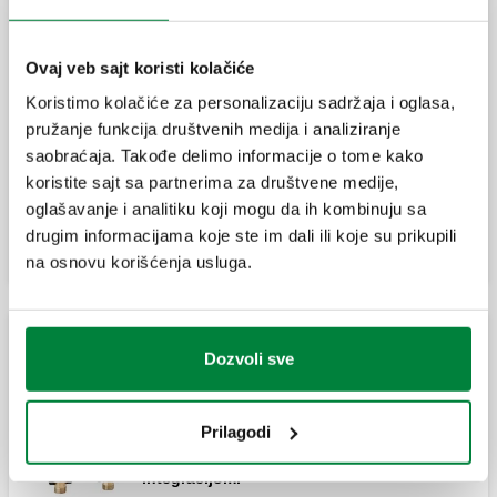
integracijom.
Ovaj veb sajt koristi kolačiće
Koristimo kolačiće za personalizaciju sadržaja i oglasa,
Rezervni mešni ventil za serije 262 i 265.
pružanje funkcija društvenih medija i analiziranje
saobraćaja. Takođe delimo informacije o tome kako
koristite sajt sa partnerima za društvene medije,
Proširi
oglašavanje i analitiku koji mogu da ih kombinuju sa
Termostat sa ekranom koji pokazuje
temperaturu skladišta.
drugim informacijama koje ste im dali ili koje su prikupili
na osnovu korišćenja usluga.
Dodatna oprema za komplet za povezivanje
serije 264 i 265.
Solar termostatski priključni komplet za solarne
Dozvoli sve
sisteme
Prilagodi
SOLARINCAL-T, Komplet za povezivanje
MISSING
solarnog skladišta i kotla, sa termalnom
integracijom.