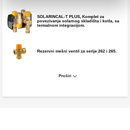
SOLARINCAL-T PLUS, Komplet za
MISSING
povezivanje solarnog skladišta i kotla, sa
termalnom integracijom.
MISSING
Rezervni mešni ventil za serije 262 i 265.
Proširi
SOLARINCAL-T, Komplet za povezivanje
MISSING
solarnog skladišta i kotla, sa termalnom
integracijom.
Rezervni delovi za komplet za povezivanje
serije 264 i 265.