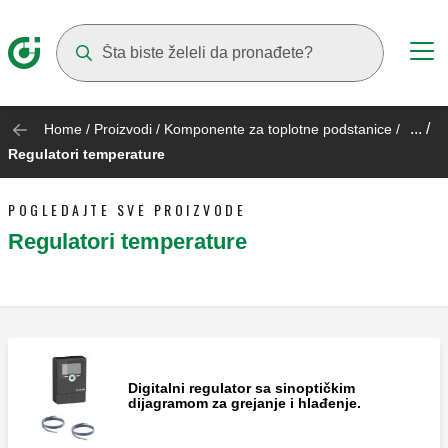
Suggestions will appear as you type
... /
Home
/
Proizvodi
/
Komponente za toplotne podstanice
/
Regulatori temperature
POGLEDAJTE SVE PROIZVODE
Regulatori temperature
Digitalni regulator sa sinoptičkim
dijagramom za grejanje i hlađenje.