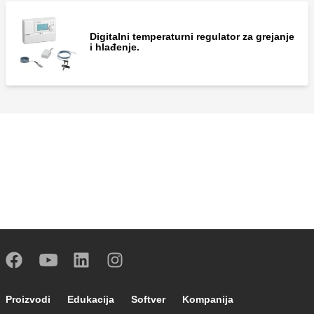
Digitalni temperaturni regulator za grejanje
i hlađenje.
Footer main navigation
Proizvodi
Edukacija
Softver
Kompanija