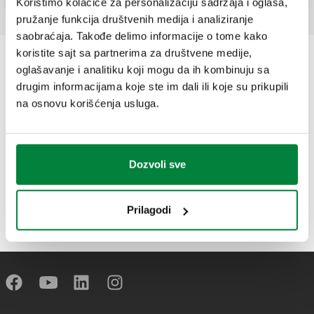
Koristimo kolačiće za personalizaciju sadržaja i oglasa,
pružanje funkcija društvenih medija i analiziranje
saobraćaja. Takođe delimo informacije o tome kako
koristite sajt sa partnerima za društvene medije,
oglašavanje i analitiku koji mogu da ih kombinuju sa
drugim informacijama koje ste im dali ili koje su prikupili
na osnovu korišćenja usluga.
Dozvoli sve
Prilagodi