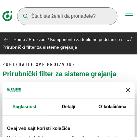
Suggestions will appear as you type
... /
Home
/
Proizvodi
/
Komponente za toplotne podstanice
/
Prirubnički filter za sisteme grejanja
POGLEDAJTE SVE PROIZVODE
Prirubnički filter za sisteme grejanja
Saglasnost
Detalji
O kolačićima
Y-filter za sisteme za grejanje.
Ovaj veb sajt koristi kolačiće