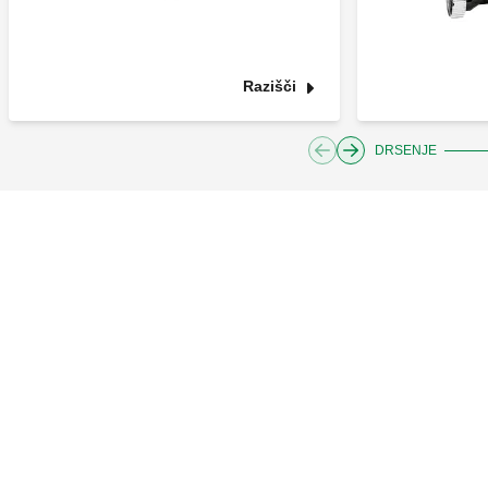
Razišči
DRSENJE