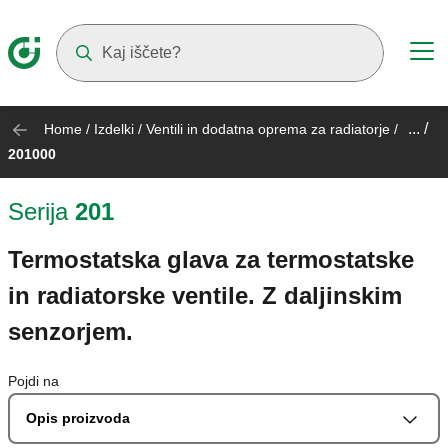
Suggestions will appear as you type
... /
Home
/
Izdelki
/
Ventili in dodatna oprema za radiatorje
/
201000
Serija
201
Termostatska glava za termostatske
in radiatorske ventile. Z daljinskim
senzorjem.
Pojdi na
Opis proizvoda