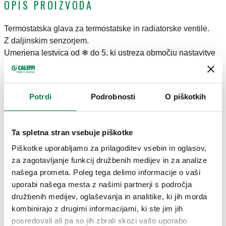
OPIS PROIZVODA
Termostatska glava za termostatske in radiatorske ventile.
Z daljinskim senzorjem.
Umerjena lestvica od ❄ do 5, ki ustreza območju nastavitve
temperature od 7 °C do 28 °C.
Z adapterjem.
Potrdi
Podrobnosti
O piškotkih
TEHNIČNI PODATKI
Ta spletna stran vsebuje piškotke
Dolžina kapilare
:
2 m
Piškotke uporabljamo za prilagoditev vsebin in oglasov,
NOTE
za zagotavljanje funkcij družbenih medijev in za analize
našega prometa. Poleg tega delimo informacije o vaši
Za radiatorske ventile serij 338, 339, 401, 402, 425, 426, 421,
uporabi našega mesta z našimi partnerji s področja
422, 455, 456, 230, 231, 232, 233, 234, 237, 220, 221, 222,
družbenih medijev, oglaševanja in analitike, ki jih morda
223, 224, 225, 226 in 227.
kombinirajo z drugimi informacijami, ki ste jim jih
posredovali ali pa so jih zbrali skozi vašo uporabo