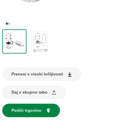
Prenesi v visoki ločljivosti
Daj v skupno rabo
Poišči trgovino