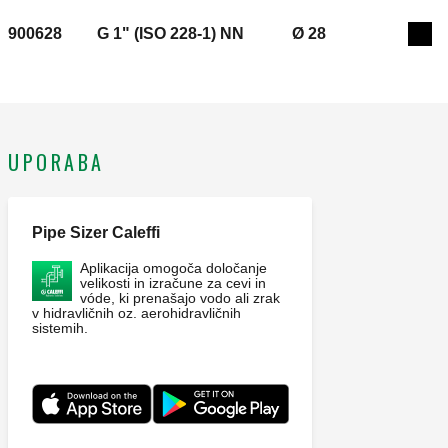
900628
G 1" (ISO 228-1) NN
Ø 28
Exp
UPORABA
Pipe Sizer Caleffi
Aplikacija omogoča določanje
velikosti in izračune za cevi in
vóde, ki prenašajo vodo ali zrak
v hidravličnih oz. aerohidravličnih
sistemih.