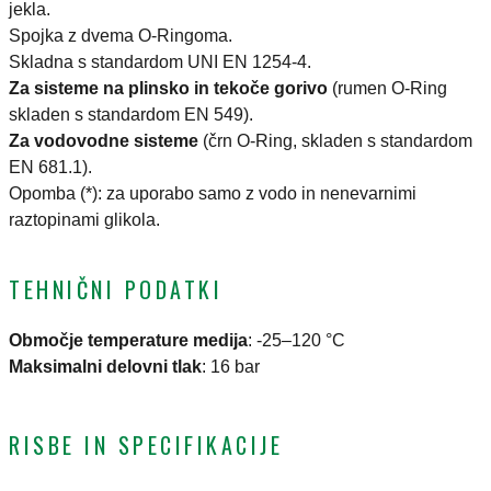
jekla.
Spojka z dvema O-Ringoma.
Skladna s standardom UNI EN 1254-4.
Za sisteme na plinsko in tekoče gorivo
(rumen O-Ring
skladen s standardom EN 549).
Za vodovodne sisteme
(črn O-Ring, skladen s standardom
EN 681.1).
Opomba (*): za uporabo samo z vodo in nenevarnimi
raztopinami glikola.
TEHNIČNI PODATKI
Območje temperature medija
:
-25–120 °C
Maksimalni delovni tlak
:
16 bar
RISBE IN SPECIFIKACIJE