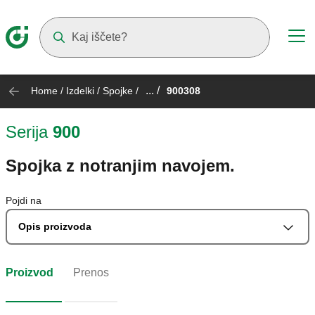
Suggestions will appear as you type
... /
Home
/
Izdelki
/
Spojke
/
900308
Serija
900
Spojka z notranjim navojem.
Pojdi na
Opis proizvoda
Proizvod
Prenos