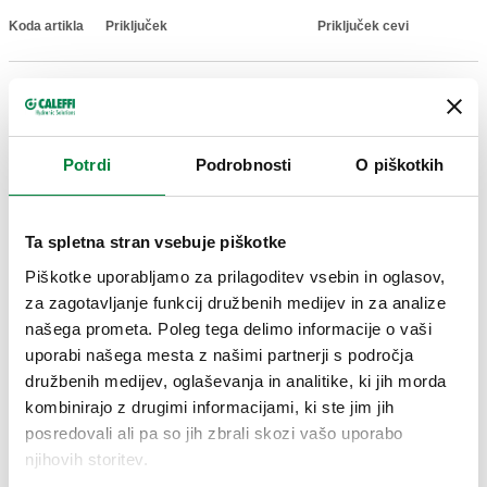
Koda artikla
Priključek
Priključek cevi
Actions
900308
G 3/8" (ISO 228-1) NN
Ø 8
Coll
Potrdi
Podrobnosti
O piškotkih
3D modeli
Ta spletna stran vsebuje piškotke
Besedilo za razpis
Prikaži
Kopiraj
Piškotke uporabljamo za prilagoditev vsebin in oglasov,
za zagotavljanje funkcij družbenih medijev in za analize
CALEFFI, 900308. Spojka z notranjim navojem. Za cevi iz
našega prometa. Poleg tega delimo informacije o vaši
trdega bakra, medenine, železa in nerjavečega jekla. Spojka
SCIP code
Prikaži
uporabi našega mesta z našimi partnerji s področja
fbe06aa5-b16f-44f8-a3a3-
z dvema O-Ringoma. Skladna s standardom UNI EN 1254-4.
Kopiraj
družbenih medijev, oglaševanja in analitike, ki jih morda
863638c23303
Za sisteme na plinsko in tekoče gorivo (rumen O-Ring
kombinirajo z drugimi informacijami, ki ste jim jih
skladen s standardom EN 549). Za vodovodne sisteme (črn
posredovali ali pa so jih zbrali skozi vašo uporabo
O-Ring, skladen s standardom EN 681.1). Opomba (*): za
njihovih storitev.
uporabo samo z vodo in nenevarnimi raztopinami glikola.
900310
G 3/8" (ISO 228-1) NN
Ø 10
Exp