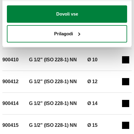
Priključek: G 3/8" (ISO 228-1) NN. Priključek cevi: Ø 8.
Maksimalni delovni tlak: 16 bar. Območje temperature
Dovoli vse
medija: -25–120 °C.
900312
G 3/8" (ISO 228-1) NN
Ø 12
Exp
Prilagodi
900314
G 3/8" (ISO 228-1) NN
Ø 14
Exp
900410
G 1/2" (ISO 228-1) NN
Ø 10
Exp
900412
G 1/2" (ISO 228-1) NN
Ø 12
Exp
900414
G 1/2" (ISO 228-1) NN
Ø 14
Exp
900415
G 1/2" (ISO 228-1) NN
Ø 15
Exp