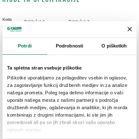
Koda
Priključek 1
Priključek 2
Actions
artikla
G 1" (ISO 228-1)
G 1 1/4" A (ISO 228-1)
Potrdi
Podrobnosti
O piškotkih
364276
Coll
NN
ZN
Ta spletna stran vsebuje piškotke
3D modeli
Piškotke uporabljamo za prilagoditev vsebin in oglasov,
za zagotavljanje funkcij družbenih medijev in za analize
našega prometa. Poleg tega delimo informacije o vaši
Besedilo za razpis
Prikaži
Kopiraj
uporabi našega mesta z našimi partnerji s področja
družbenih medijev, oglaševanja in analitike, ki jih morda
CALEFFI, 364276. Reducirka. Priključek 1: G 1" (ISO 228-1)
kombinirajo z drugimi informacijami, ki ste jim jih
NN. Priključek 2: G 1 1/4" A (ISO 228-1) ZN.
SCIP code
posredovali ali pa so jih zbrali skozi vašo uporabo
Prikaži
cc0bbdd0-41cc-427a-b0b4-
njihovih storitev.
Kopiraj
a7ff701400eb