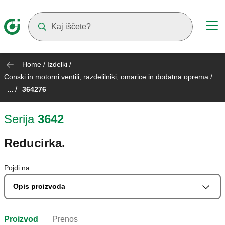
Suggestions will appear as you type
Home
/
Izdelki
/
Conski in motorni ventili, razdelilniki, omarice in dodatna oprema
/
... /
364276
Serija
3642
Reducirka.
Pojdi na
Opis proizvoda
Proizvod
Prenos