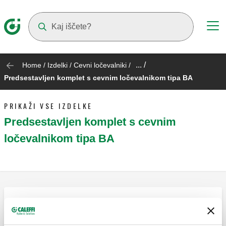
Suggestions will appear as you type
... /
Home
/
Izdelki
/
Cevni ločevalniki
/
Predsestavljen komplet s cevnim ločevalnikom tipa BA
PRIKAŽI VSE IZDELKE
Predsestavljen komplet s cevnim
ločevalnikom tipa BA
Sestavljen sklop. Priključki z notranjimi
navoji.