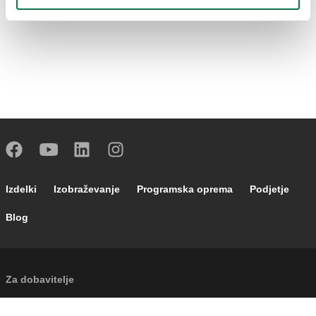
Footer main navigation
Izdelki
Izobraževanje
Programska oprema
Podjetje
Blog
External links
Za dobavitelje
Footer secondary navigation
Novice in dogodki
Kontakti
Caleffi Cloud