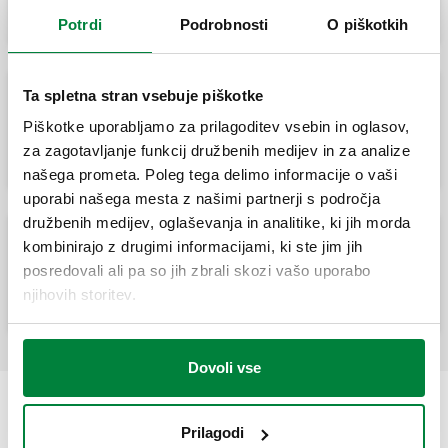
Potrdi
Podrobnosti
O piškotkih
Ta spletna stran vsebuje piškotke
Sestavljen sklop. Prirobnični priključki PN
Piškotke uporabljamo za prilagoditev vsebin in oglasov,
16.
za zagotavljanje funkcij družbenih medijev in za analize
našega prometa. Poleg tega delimo informacije o vaši
uporabi našega mesta z našimi partnerji s področja
družbenih medijev, oglaševanja in analitike, ki jih morda
kombinirajo z drugimi informacijami, ki ste jim jih
Sestavljen sklop. Prirobnični priključki PN
posredovali ali pa so jih zbrali skozi vašo uporabo
16.
njihovih storitev.
Dovoli vse
Prilagodi