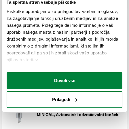
Ta spletna stran vsebuje piškotke
Piškotke uporabljamo za prilagoditev vsebin in oglasov,
za zagotavljanje funkcij družbenih medijev in za analize
našega prometa. Poleg tega delimo informacije o vaši
MINICAL, Avtomatski odzračevalni lonček.
uporabi našega mesta z našimi partnerji s področja
družbenih medijev, oglaševanja in analitike, ki jih morda
kombinirajo z drugimi informacijami, ki ste jim jih
posredovali ali pa so jih zbrali skozi vašo uporabo
njihovih storitev.
MINICAL, Avtomatski odzračevalni lonček s
higroskopsko glavo.
Dovoli vse
Prilagodi
MINICAL, Avtomatski odzračevalni lonček.