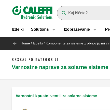
Header main navigation
Suggestions will appear as yo
Izdelki
Solutions
Izobraževanje
Pr
Home
/
Izdelki
/
Komponente za sisteme z obnovljivimi viri
BRSKAJ PO KATEGORIJI
Varnostne naprave za solarne sisteme
Varnostni izpustni ventili za solarne sisteme