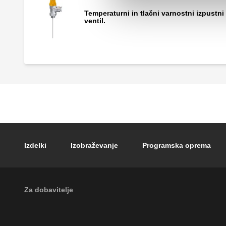
Temperaturni in tlačni varnostni izpustni
ventil.
Footer main navigation
Izdelki
Izobraževanje
Programska oprema
External links
Za dobavitelje