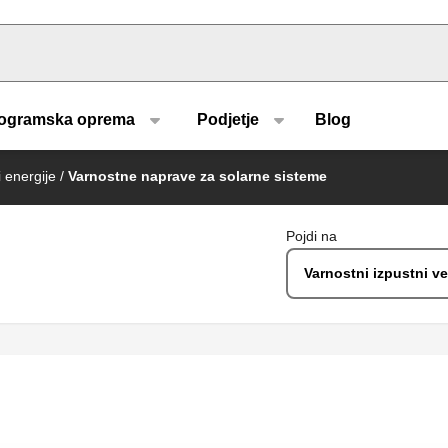
u type
ogramska oprema
Podjetje
Blog
 energije
/
Varnostne naprave za solarne sisteme
Pojdi na
Varnostni izpustni ve