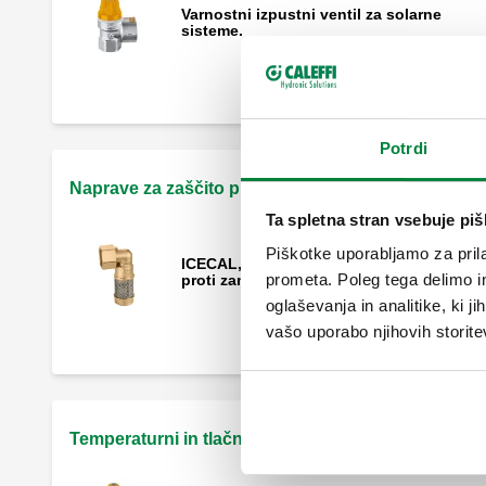
Varnostni izpustni ventil za solarne
sisteme.
Potrdi
Naprave za zaščito pred zmrzovanjem
Ta spletna stran vsebuje pi
Piškotke uporabljamo za prila
ICECAL, Varnostna naprava za zaščito
prometa. Poleg tega delimo i
proti zamrzovanju.
oglaševanja in analitike, ki j
vašo uporabo njihovih storite
Temperaturni in tlačni varnostni izpustni ventili za