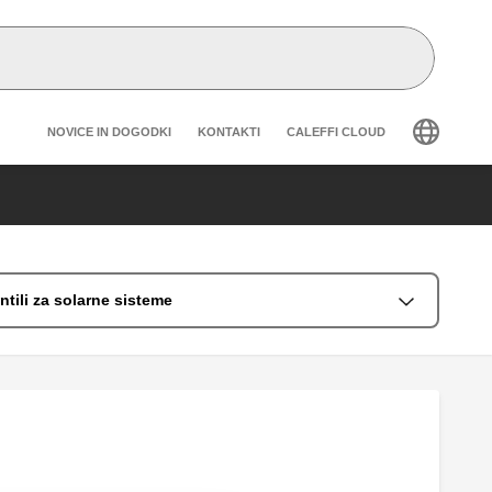
Header secondary navigation
NOVICE IN DOGODKI
KONTAKTI
CALEFFI CLOUD
ntili za solarne sisteme