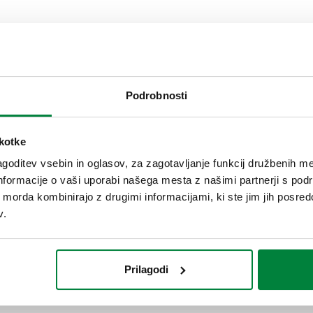
Podrobnosti
škotke
goditev vsebin in oglasov, za zagotavljanje funkcij družbenih me
nformacije o vaši uporabi našega mesta z našimi partnerji s pod
ih morda kombinirajo z drugimi informacijami, ki ste jim jih posredov
v.
Prilagodi
 solarne sisteme