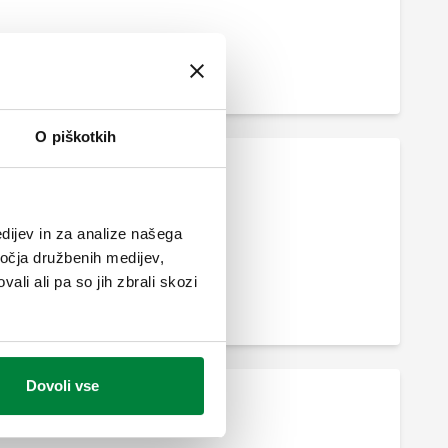
O piškotkih
dijev in za analize našega
ročja družbenih medijev,
ali ali pa so jih zbrali skozi
Dovoli vse