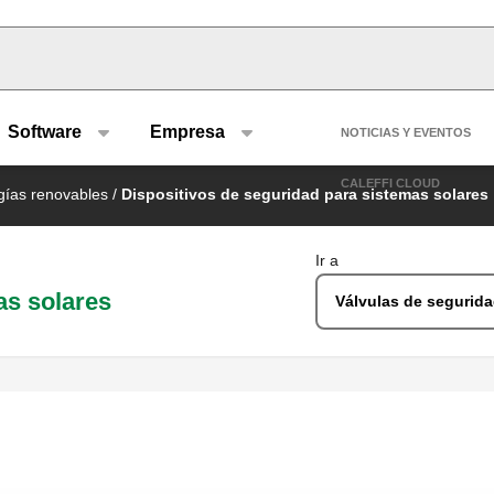
u type
Header se
Software
Empresa
NOTICIAS Y EVENTOS
CALEFFI CLOUD
ías renovables
/
Dispositivos de seguridad para sistemas solares
Ir a
as solares
Válvulas de segurida