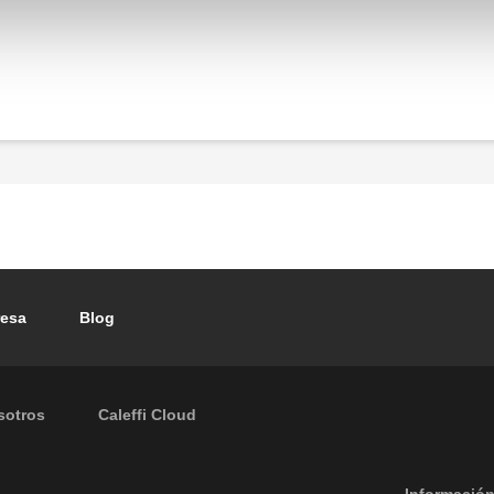
esa
Blog
sotros
Caleffi Cloud