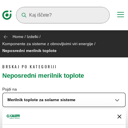
Suggestions will appear as you type
Home
/
Izdelki
/
Komponente za sisteme z obnovljivimi viri energije
/
Neposredni merilnik toplote
BRSKAJ PO KATEGORIJI
Neposredni merilnik toplote
Pojdi na
Merilnik toplote za solarne sisteme
Neposredni toplotni števec je primeren za merjenje porabe