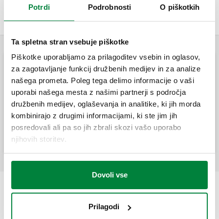
toplote v stanovanjskih stavbah in omogoča merjenje
Potrdi
Podrobnosti
O piškotkih
porabljene energije v načinih za ogrevanja in hlajenje.
Ta spletna stran vsebuje piškotke
Piškotke uporabljamo za prilagoditev vsebin in oglasov,
Merilnik toplote za solarne sisteme
za zagotavljanje funkcij družbenih medijev in za analize
našega prometa. Poleg tega delimo informacije o vaši
uporabi našega mesta z našimi partnerji s področja
CONTECA EASY SOLAR, Kompaktni
družbenih medijev, oglaševanja in analitike, ki jih morda
kalorimeter za solarne sisteme.
kombinirajo z drugimi informacijami, ki ste jim jih
posredovali ali pa so jih zbrali skozi vašo uporabo
njihovih storitev.
Dovoli vse
Prilagodi