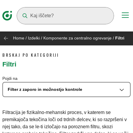
Suggestions will appear as you type
Home
/
Izdelki
/
Komponente za centralno ogrevanje
/
Filtri
BRSKAJ PO KATEGORIJI
Filtri
Pojdi na
Filter z zaporo in možnostjo kontrole
Filtracija je fizikalno-mehanski proces, v katerem se
premikajoča tekočina loči od trdnih delcev, ki so razpršeni v
njej tako, da se le-ti izločajo na poroznem filtru, skozi