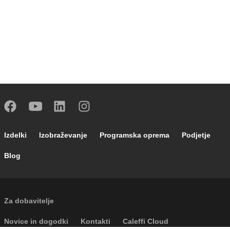
Footer main navigation
Izdelki
Izobraževanje
Programska oprema
Podjetje
Blog
External links
Za dobavitelje
Footer secondary navigation
Novice in dogodki
Kontakti
Caleffi Cloud