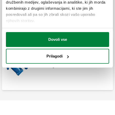
družbenih medijev, oglaševanja in analitike, ki jih morda
Y-filter.
kombinirajo z drugimi informacijami, ki ste jim jih
posredovali ali pa so jih zbrali skozi vašo uporabo
njihovih storitev.
Dovoli vse
Filtri s prirobničnimi priključki za ogrevalne sisteme
Prilagodi
Y-filter za ogrevalne sisteme.