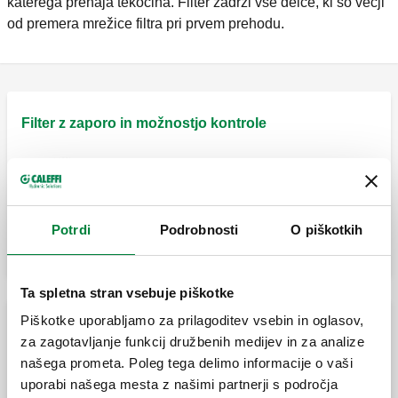
katerega prehaja tekočina. Filter zadrži vse delce, ki so večji
od premera mrežice filtra pri prvem prehodu.
Filter z zaporo in možnostjo kontrole
FILTERSTOP, Filter z zaporo in možnostjo
kontrole.
Potrdi
Podrobnosti
O piškotkih
Ta spletna stran vsebuje piškotke
Piškotke uporabljamo za prilagoditev vsebin in oglasov,
Filtri z navojnimi priključki za sisteme za STV /
za zagotavljanje funkcij družbenih medijev in za analize
ogrevalne sisteme
našega prometa. Poleg tega delimo informacije o vaši
uporabi našega mesta z našimi partnerji s področja