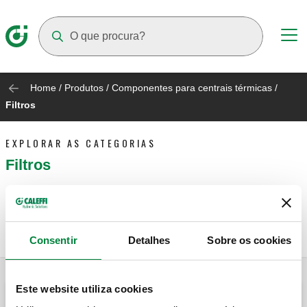
Suggestions will appear as you type
Home
/
Produtos
/
Componentes para centrais térmicas
/
Filtros
EXPLORAR AS CATEGORIAS
Filtros
Ir para
Filtro para instalações de aquecimento
Consentir
Detalhes
Sobre os cookies
Este website utiliza cookies
Filtro para instalações de aquecimento