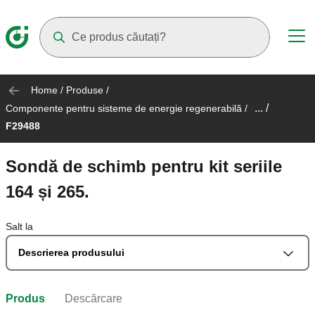
Suggestions will appear as you type
Home
/
Produse
/
... /
Componente pentru sisteme de energie regenerabilă
/
F29488
Sondă de schimb pentru kit seriile
164 și 265.
Salt la
Descrierea produsului
Produs
Descărcare