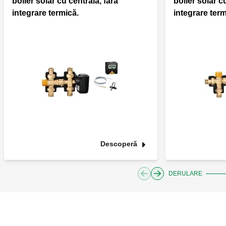
boiler solar cu centrala, fără
boiler solar c
integrare termică.
integrare term
Descoperă
DERULARE