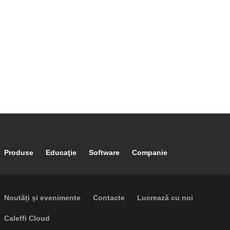
Footer main navigation
Produse
Educaţie
Software
Companie
Footer secondary navigation
Noutăți și evenimente
Contacte
Lucrează cu noi
Caleffi Cloud