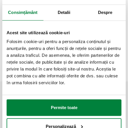
Consimțământ
Detalii
Despre
F29488
Sondă Ø6 mm
Coll
Acest site utilizează cookie-uri
Modele 3D
Folosim cookie-uri pentru a personaliza conținutul și
anunțurile, pentru a oferi funcții de rețele sociale și pentru
a analiza traficul. De asemenea, le oferim partenerilor de
Text ofertă
Arată
Copiază
rețele sociale, de publicitate și de analize informații cu
privire la modul în care folosiți site-ul nostru. Aceștia le
CALEFFI, F29488. Sondă de schimb pentru kit seriile 164 și
pot combina cu alte informații oferite de dvs. sau culese
265.
în urma folosirii serviciilor lor.
APLICAȚII
Permite toate
Pipe Sizer Caleffi
Personalizează