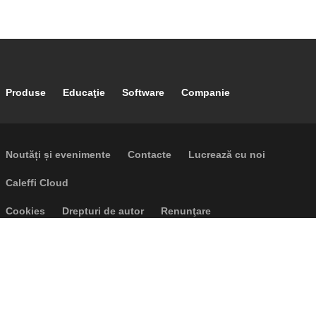
Footer main navigation
Produse
Educaţie
Software
Companie
Footer secondary navigation
Noutăți și evenimente
Contacte
Lucrează cu noi
Caleffi Cloud
Footer menu
Cookies
Drepturi de autor
Renunţare
Confidențialitate
P.I. IT04104030962 - © 1961 - 2026
Caleffi S.p.a. | Toate drepturile
rezervate