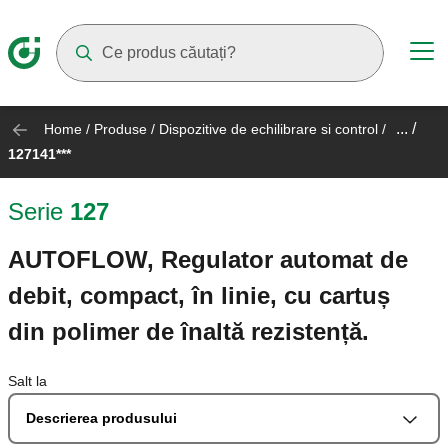
Suggestions will appear as you type
... /
Home
/
Produse
/
Dispozitive de echilibrare si control
/
127141***
Serie
127
AUTOFLOW, Regulator automat de
debit, compact, în linie, cu cartuș
din polimer de înaltă rezistență.
Salt la
Descrierea produsului