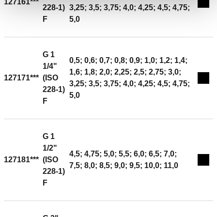
127161***
Expa
228-1)
3,25; 3,5; 3,75; 4,0; 4,25; 4,5; 4,75;
F
5,0
G 1
0,5; 0,6; 0,7; 0,8; 0,9; 1,0; 1,2; 1,4;
1/4"
1,6; 1,8; 2,0; 2,25; 2,5; 2,75; 3,0;
127171***
(ISO
Expa
3,25; 3,5; 3,75; 4,0; 4,25; 4,5; 4,75;
228-1)
5,0
F
G 1
1/2"
4,5; 4,75; 5,0; 5,5; 6,0; 6,5; 7,0;
127181***
(ISO
Expa
7,5; 8,0; 8,5; 9,0; 9,5; 10,0; 11,0
228-1)
F