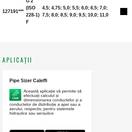
G 2"
(ISO
4,5; 4,75; 5,0; 5,5; 6,0; 6,5; 7,0;
127191***
Expa
228-1)
7,5; 8,0; 8,5; 9,0; 9,5; 10,0; 11,0
F
APLICAȚII
Pipe Sizer Caleffi
Această aplicație vă permite să
efectuați calculul și
dimensionarea conductelor și a
conductelor de distribuție a apei sau a
aerului, respectiv, pentru sistemele
hidraulice sau aeraulice.