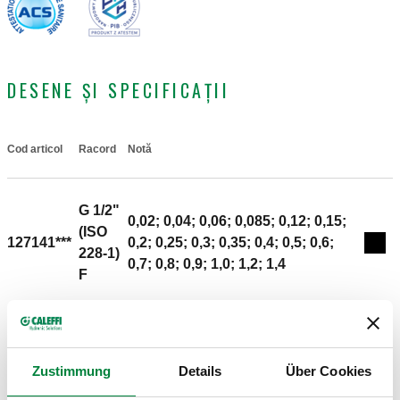
DESENE ȘI SPECIFICAȚII
Cod articol
Racord
Notă
Actions
G 1/2"
0,02; 0,04; 0,06; 0,085; 0,12; 0,15;
(ISO
127141***
0,2; 0,25; 0,3; 0,35; 0,4; 0,5; 0,6;
Coll
228-1)
0,7; 0,8; 0,9; 1,0; 1,2; 1,4
F
Desene 2D
Zustimmung
Details
Über Cookies
DWG
DXF
PDF