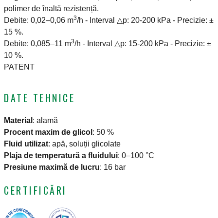
polimer de înaltă rezistență.
3
Debite: 0,02–0,06 m
/h - Interval △p: 20-200 kPa - Precizie: ±
15 %.
3
Debite: 0,085–11 m
/h - Interval △p: 15-200 kPa - Precizie: ±
10 %.
PATENT
DATE TEHNICE
Material
:
alamă
Procent maxim de glicol
:
50 %
Fluid utilizat
:
apă, soluții glicolate
Plaja de temperatură a fluidului
:
0–100 °C
Presiune maximă de lucru
:
16 bar
CERTIFICĂRI