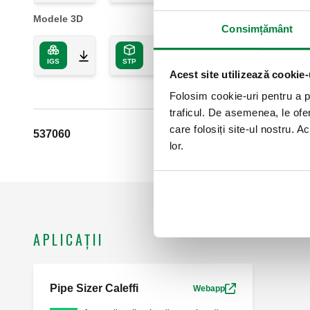
Modele 3D
Consimțământ
IGS
STP
BIM
Acest site utilizează cookie-
Folosim cookie-uri pentru a pe
traficul. De asemenea, le ofer
care folosiți site-ul nostru. A
537060
lor.
APLICAȚII
Pipe Sizer Caleffi
Webapp