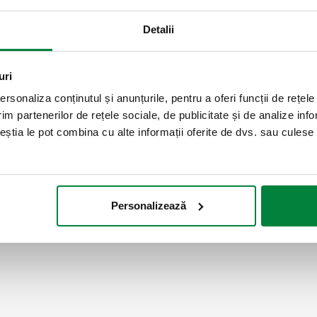
temperatură a fluidului: 5–40 
Detalii
SCIP code
4f4dacf8-7d22-471a-a72a-08
uri
rsonaliza conținutul și anunțurile, pentru a oferi funcții de rețele
im partenerilor de rețele sociale, de publicitate și de analize info
ceștia le pot combina cu alte informații oferite de dvs. sau culese î
G 1" (ISO 228-1) F
Personalizează