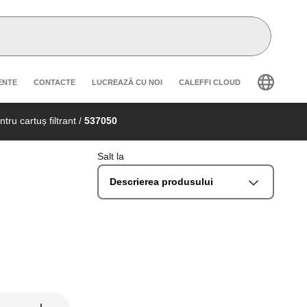
secondary navigation
ENTE
CONTACTE
LUCREAZĂ CU NOI
CALEFFI CLOUD
tru cartuș filtrant
/
537050
Salt la
Descrierea produsului