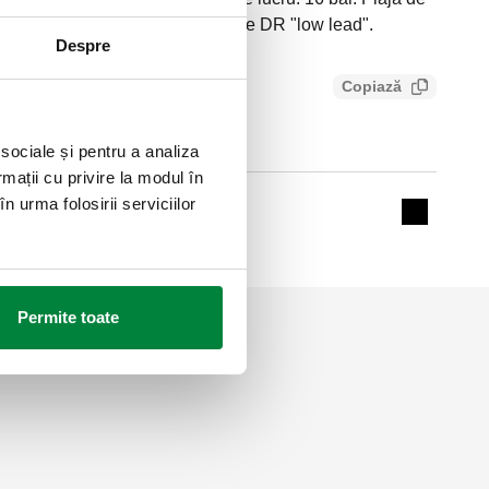
°C. Material: alamă anti-dezincare DR "low lead".
Despre
Copiază
d3710adcf1
 sociale și pentru a analiza
rmații cu privire la modul în
n urma folosirii serviciilor
Expand de
Permite toate