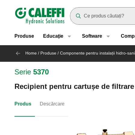
Header main navigation
Suggestions will appear as yo
Produse
Educaţie
Software
Comp
Home
/
Produse
/
Componente pentru instalații hidro-sani
Serie
5370
Recipient pentru cartușe de filtrar
Produs
Descărcare