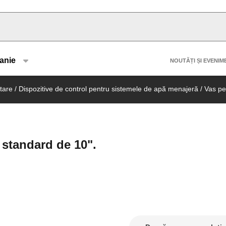
u type
Header 
anie
NOUTĂȚI ȘI EVENIM
tare
/
Dispozitive de control pentru sistemele de apă menajeră
/
Vas pen
e standard de 10".