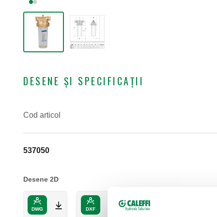
DESENE ȘI SPECIFICAȚII
Cod articol
537050
Desene 2D
DWG
DXF
PDF