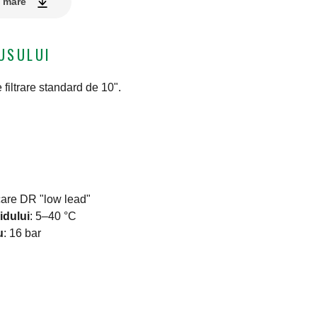
e mare
USULUI
filtrare standard de 10".
care DR "low lead"
idului
:
5–40 °C
u
:
16 bar