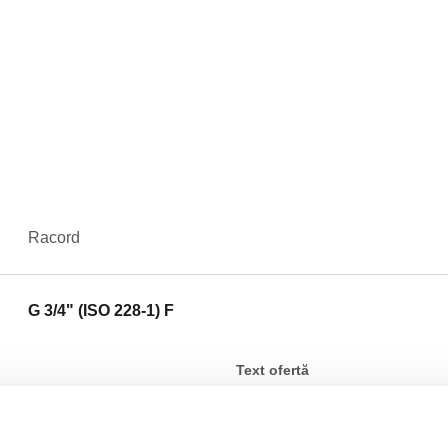
Racord
G 3/4" (ISO 228-1) F
Text ofertă
CALEFFI, 537050. Recipient pe
transparent. Racord: G 3/4" (