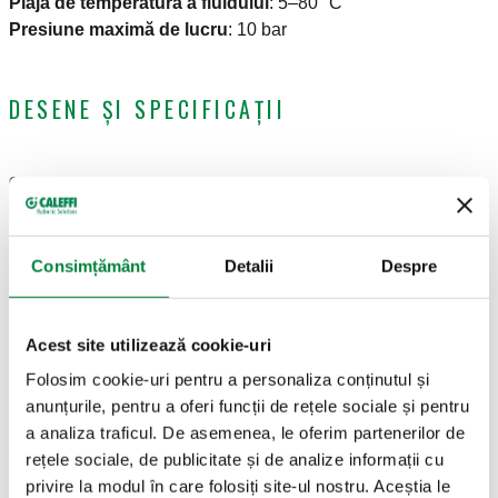
Plaja de temperatură a fluidului
:
5–80 °C
Presiune maximă de lucru
:
10 bar
DESENE ȘI SPECIFICAȚII
Cod
Racord
Øintern
Øextern
Actions
articol
Consimțământ
Detalii
Despre
G 1" (ISO 228-1)
Øintern
Øextern
680687
Coll
F
17,5
25
Acest site utilizează cookie-uri
Modele 3D
Folosim cookie-uri pentru a personaliza conținutul și
anunțurile, pentru a oferi funcții de rețele sociale și pentru
a analiza traficul. De asemenea, le oferim partenerilor de
Text ofertă
rețele sociale, de publicitate și de analize informații cu
Arată
Copiază
privire la modul în care folosiți site-ul nostru. Aceștia le