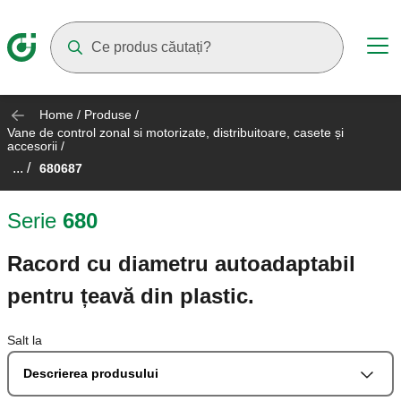
Suggestions will appear as you type
Home
/
Produse
/
Vane de control zonal si motorizate, distribuitoare, casete și
accesorii
/
... /
680687
Serie
680
Racord cu diametru autoadaptabil
pentru țeavă din plastic.
Salt la
Descrierea produsului