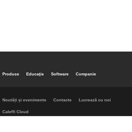
Footer main navigation
Produse
Educaţie
Software
Companie
Footer secondary navigation
Noutăți și evenimente
Contacte
Lucrează cu noi
Caleffi Cloud
Footer menu
Cookies
Drepturi de autor
Renunţare