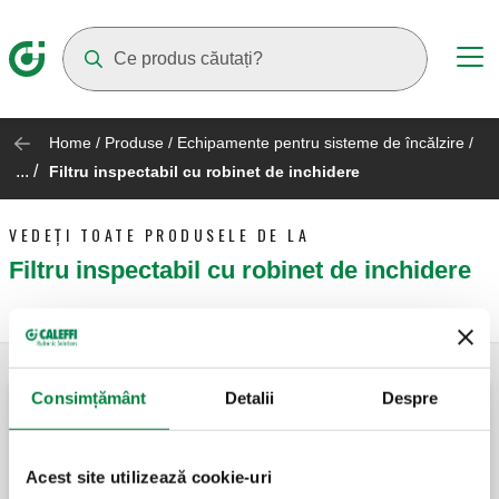
Suggestions will appear as you type
Home
/
Produse
/
Echipamente pentru sisteme de încălzire
/
... /
Filtru inspectabil cu robinet de inchidere
VEDEȚI TOATE PRODUSELE DE LA
Filtru inspectabil cu robinet de inchidere
Consimțământ
Detalii
Despre
FILTERSTOP, Filtru care poate fi inspectat.
Acest site utilizează cookie-uri