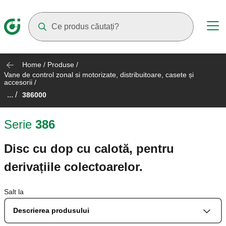
Suggestions will appear as you type
Home
/
Produse
/
Vane de control zonal si motorizate, distribuitoare, casete și
accesorii
/
... /
386000
Serie
386
Disc cu dop cu calotă, pentru
derivațiile colectoarelor.
Salt la
Descrierea produsului