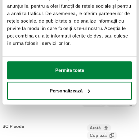
anunțurile, pentru a oferi funcții de rețele sociale și pentru
a analiza traficul. De asemenea, le oferim partenerilor de
Cod articol
Racord
Actions
rețele sociale, de publicitate și de analize informații cu
privire la modul în care folosiți site-ul nostru. Aceștia le
386000
23 p. 1,5
pot combina cu alte informații oferite de dvs. sau culese
Coll
în urma folosirii serviciilor lor.
Modele 3D
Permite toate
IGS
STP
Personalizează
Text ofertă
Arată
Copiază
CALEFFI, 386000. Disc cu dop cu calotă, pentru derivațiile
colectoarelor. Racord: 23 p. 1,5, Racord pentru fitinguri
SCIP code
Arată
2a90480c-cc2e-451d-abfd-
Caleffi.
Copiază