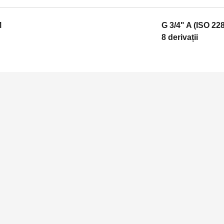
M
G 3/4" A (ISO 22
8 derivații