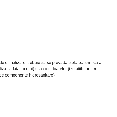
ii de climatizare, trebuie să se prevadă izolarea termică a
izat la fața locului) și a colectoarelor (izolațiile pentru
a de componente hidrosanitare).