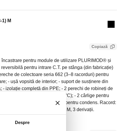
Actions
8-1) M
Collapse 
Copiază
încastrare pentru module de utilizare PLURIMOD® și
ersibilă pentru intrare C.T. pe stânga (din fabricație)
ereche de colectoare seria 662 (3–8 racorduri) pentru
are; - ușă vopsită de interior; - suport de susținere din
; - izolație completă din PPE; - 2 perechi de robineți de
ălare din tehnopolimer (T max 55 °C); - 2 cârlige pentru
menajeră din seria 7000 și tăviță pentru condens. Racord:
 derivație: G 3/4" A (ISO 228-1) M, 3 derivații.
ime: 866 mm. Lățime: 600 mm.
Despre