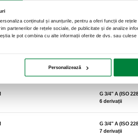
SCIP code
c9edb463-096b-4816-9027-2
uri
rsonaliza conținutul și anunțurile, pentru a oferi funcții de rețele
im partenerilor de rețele sociale, de publicitate și de analize info
M
G 3/4" A (ISO 22
ceștia le pot combina cu alte informații oferite de dvs. sau culese î
4 derivații
M
G 3/4" A (ISO 22
Personalizează
5 derivații
M
G 3/4" A (ISO 22
6 derivații
M
G 3/4" A (ISO 22
7 derivații