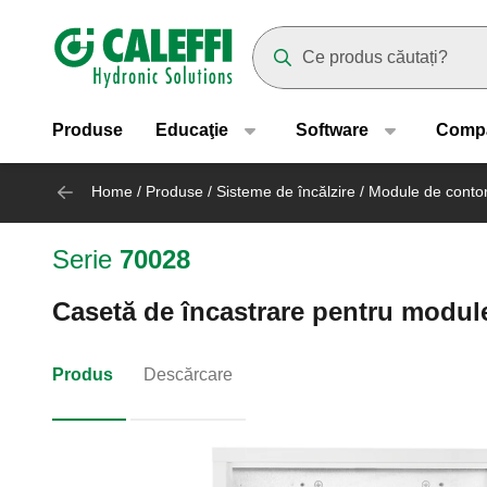
Header main navigation
Suggestions will appear as yo
Produse
Educaţie
Software
Comp
Home
/
Produse
/
Sisteme de încălzire
/
Module de conto
Serie
70028
Casetă de încastrare pentru modu
Produs
Descărcare