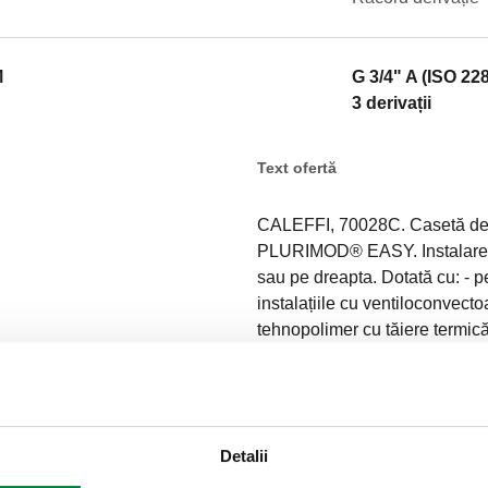
M
G 3/4" A (ISO 22
3 derivații
Text ofertă
CALEFFI, 70028C. Casetă de 
PLURIMOD® EASY. Instalare rev
sau pe dreapta. Dotată cu: - p
instalațiile cu ventiloconvecto
tehnopolimer cu tăiere termică
izolare cu bilă; - 2 țevi de sp
poziționarea ieșirilor de apă 
G 3/4" A (ISO 228-1) M. Racord
Adâncime: 140–180 mm. Înălț
Detalii