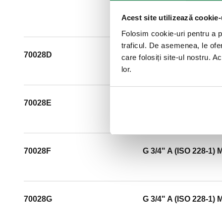
Acest site utilizează cookie-
Folosim cookie-uri pentru a pe
traficul. De asemenea, le ofer
70028D
G 3/4" A (ISO 228-1) 
care folosiți site-ul nostru. A
lor.
70028E
G 3/4" A (ISO 228-1) 
70028F
G 3/4" A (ISO 228-1) 
70028G
G 3/4" A (ISO 228-1) 