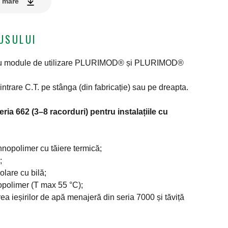
e mare
USULUI
tru module de utilizare PLURIMOD® și PLURIMOD®
 intrare C.T. pe stânga (din fabricație) sau pe dreapta.
ria 662 (3–8 racorduri) pentru instalațiile cu
ehnopolimer cu tăiere termică;
;
olare cu bilă;
nopolimer (T max 55 °C);
rea ieșirilor de apă menajeră din seria 7000 și tăviță