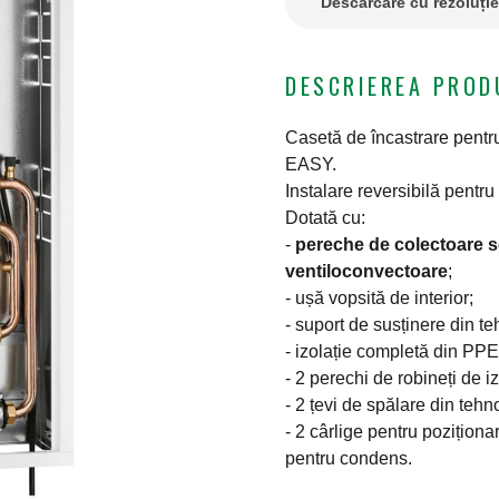
Descărcare cu rezoluți
DESCRIEREA PROD
Casetă de încastrare pen
EASY.
Instalare reversibilă pentru
Dotată cu:
-
pereche de colectoare se
ventiloconvectoare
;
- ușă vopsită de interior;
- suport de susținere din t
- izolație completă din PPE
- 2 perechi de robineți de iz
- 2 țevi de spălare din teh
- 2 cârlige pentru poziționa
pentru condens.