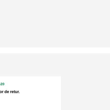
620
r de retur.