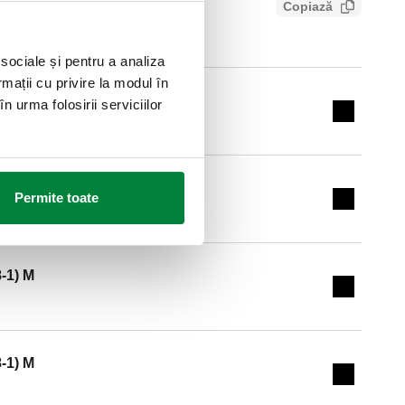
Copiază
9f1a938285a
 sociale și pentru a analiza
rmații cu privire la modul în
8-1) M
n urma folosirii serviciilor
Expand de
8-1) M
Permite toate
Expand de
8-1) M
Expand de
8-1) M
Expand de