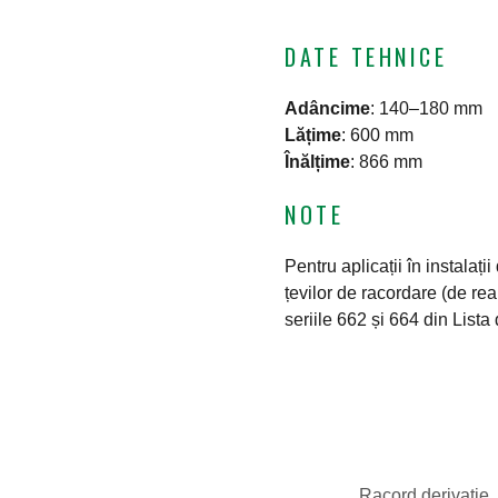
DATE TEHNICE
Adâncime
:
140–180 mm
Lățime
:
600 mm
Înălțime
:
866 mm
NOTE
Pentru aplicații în instalaț
țevilor de racordare (de real
seriile 662 și 664 din List
Racord derivație