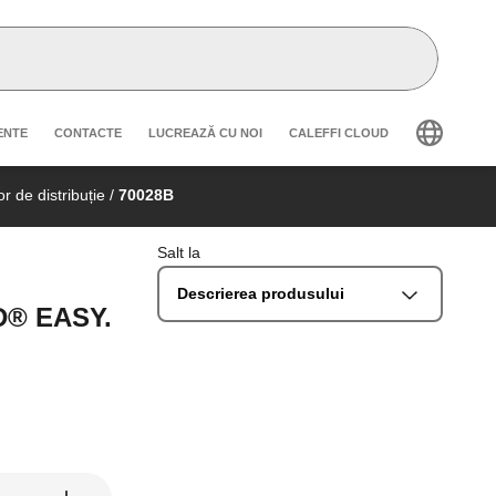
secondary navigation
ENTE
CONTACTE
LUCREAZĂ CU NOI
CALEFFI CLOUD
 de distribuție
/
70028B
Salt la
Descrierea produsului
OD® EASY.