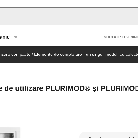
u type
Header 
anie
NOUTĂȚI ȘI EVENIM
rizare compacte
/
Elemente de completare - un singur modul, cu colector
le de utilizare PLURIMOD® și PLURIM