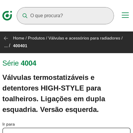
Suggestions will appear as you type
Home
/
Produtos
/
Válvulas e acessórios para radiadores
/
... /
400401
Série
4004
Válvulas termostatizáveis e
detentores HIGH-STYLE para
toalheiros. Ligações em dupla
esquadria. Versão esquerda.
Ir para