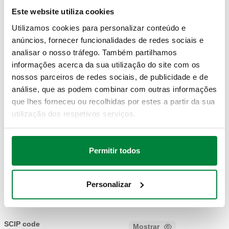
Código artigo
Ligação radiador
Actions
tubagem
válvula
Este website utiliza cookies
Utilizamos cookies para personalizar conteúdo e
G 1/2" A (ISO 228-
anúncios, fornecer funcionalidades de redes sociais e
1,27
400401
1) M
23 p. 1,5
analisar o nosso tráfego. Também partilhamos
Coll
m³/h
saída
informações acerca da sua utilização do site com os
nossos parceiros de redes sociais, de publicidade e de
análise, que as podem combinar com outras informações
Kv detentor
que lhes forneceu ou recolhidas por estes a partir da sua
(t.a.)
utilização dos respetivos serviços.
1,37 m³/h
Modelos 3D
Permitir todos
Texto de proposta
Personalizar
Mostrar
Copiar
CALEFFI, 400401. Válvulas termostatizáveis e
detentores HIGH-STYLE para toalheiros. Ligações em
SCIP code
Mostrar