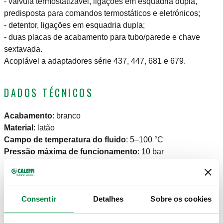
- válvula termostatizável, ligações em esquadria dupla,
predisposta para comandos termostáticos e eletrónicos;
- detentor, ligações em esquadria dupla;
- duas placas de acabamento para tubo/parede e chave
sextavada.
Acoplável a adaptadores série 437, 447, 681 e 679.
DADOS TÉCNICOS
Acabamento
:
branco
Material
:
latão
Campo de temperatura do fluido
:
5–100 °C
Pressão máxima de funcionamento
:
10 bar
DESENHOS E ESPECIFICAÇÕES
Consentir
Detalhes
Sobre os cookies
Ligação
Kv